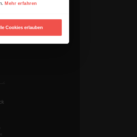
en.
Mehr erfahren
lle Cookies erlauben
ck
n
re