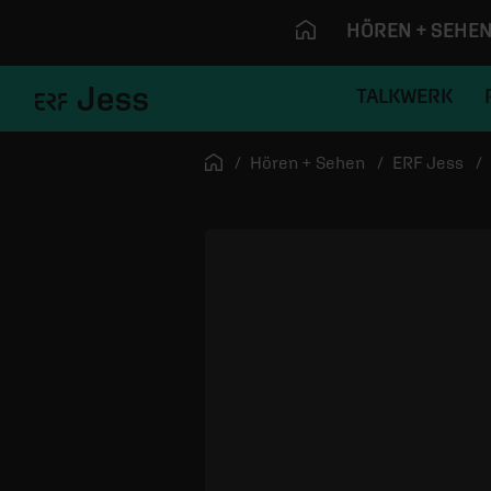
HÖREN + SEHE
TALKWERK
Navigation überspringen
Startseite
Hören + Sehen
ERF Jess