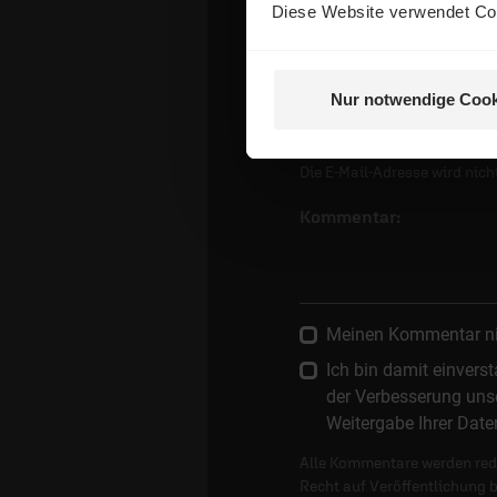
Name:
Diese Website verwendet Coo
E-Mail:
Nur notwendige Cook
Die E-Mail-Adresse wird nicht
Kommentar:
Meinen Kommentar nich
Ich bin damit einver
der Verbesserung unse
Weitergabe Ihrer Date
Alle Kommentare werden reda
Recht auf Veröffentlichung 