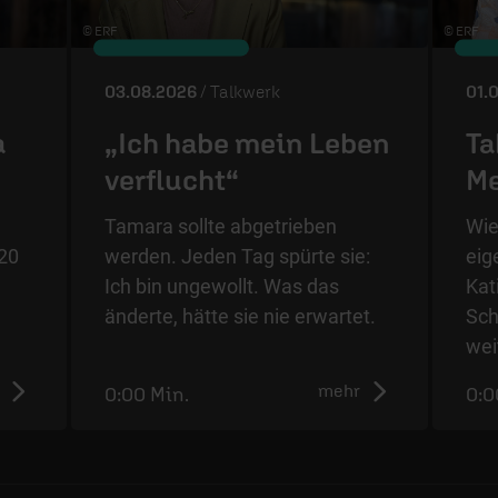
© ERF
© ERF
03.08.2026
/ Talkwerk
01.
a
„Ich habe mein Leben
Ta
verflucht“
Me
Tamara sollte abgetrieben
Wie
20
werden. Jeden Tag spürte sie:
eig
Ich bin ungewollt. Was das
Kat
änderte, hätte sie nie erwartet.
Sch
wei
mehr
0:00 Min.
0:0