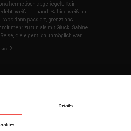
ona hermetisch abgeriegelt. Kein
erlebt, weiß niemand. Sabine weiß nur
. Was dann passiert, grenzt ans
 mit mehr zu tun als mit Glück. Sabine
 Reise, die eigentlich unmöglich war.
hen
Details
entar
Cookies