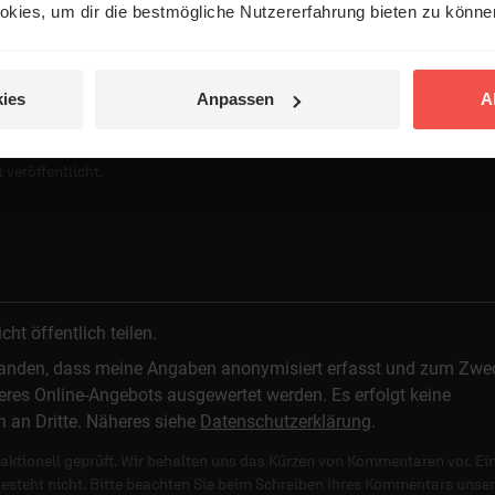
kies, um dir die bestmögliche Nutzererfahrung bieten zu könn
ies
Anpassen
A
 veröffentlicht.
t öffentlich teilen.
standen, dass meine Angaben anonymisiert erfasst und zum Zwe
res Online-Angebots ausgewertet werden. Es erfolgt keine
n an Dritte. Näheres siehe
Datenschutzerklärung
.
ktionell geprüft. Wir behalten uns das Kürzen von Kommentaren vor. Ei
besteht nicht. Bitte beachten Sie beim Schreiben Ihres Kommentars unse