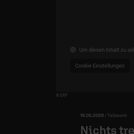
Um diesen Inhalt zu se
Cookie Einstellungen
Player starten/anhalten
© ERF
18.05.2026
/ Talkwerk
Nichts tr