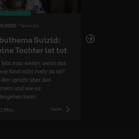
© ERF
08.2026
/ Talkwerk
31.07.2026
/ Talkwerk
buthema Suizid:
Was, wenn D
ine Tochter ist tot
unaussprechl
 lebt man weiter, wenn das
Talk mit Kati Birr, J
ene Kind nicht mehr da ist?
Rübeling und Tamar
i Birr spricht über den
Mohasel.
merz und wie es
tergehen kann.
mehr
0 Min.
0:00 Min.