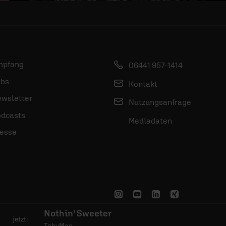
mpfang
06441 957-1414
bs
Kontakt
wsletter
Nutzungsanfrage
dcasts
Mediadaten
esse
Nothin' Sweeter
jetzt:
TobyMac