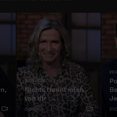
20.
Po
18.05.2026
/ Talkwerk
n,
Nichts trennt mich
Be
von dir
Je
0:00 Min.
21: