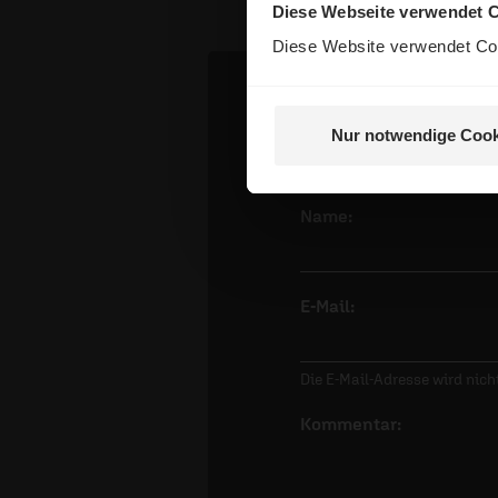
Diese Webseite verwendet 
Diese Website verwendet Coo
Dein Komm
Nur notwendige Cook
Name:
E-Mail:
Die E-Mail-Adresse wird nicht
Kommentar: