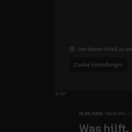
Um diesen Inhalt zu se
Cookie Einstellungen
Player starten/anhalten
© ERF
15.05.2026
/ 58:34 Min. /
Was hilft