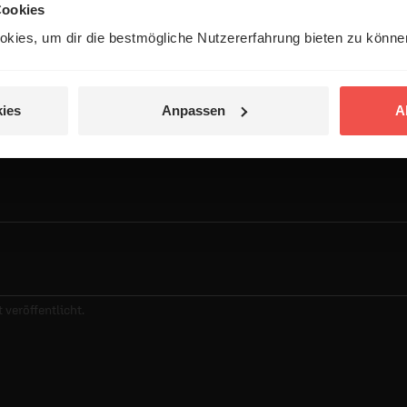
Cookies
kies, um dir die bestmögliche Nutzererfahrung bieten zu könn
entar
ies
Anpassen
A
 veröffentlicht.