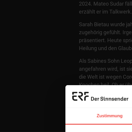
2024. Mateo Sudar fäll
erzählt er im Talkwerk
Sarah Bietau wurde jah
zugehörig gefühlt. Irg
präsentiert. Heute spri
Heilung und den Glaube
Als Sabines Sohn Leop
angefahren wird, ist s
die Welt ist wegen Cor
Knochen heil. Ob er üb
eines: Sie muss zu ihm
Unglaubliche – und hat
Metz erzählt von einer
Zustimmung