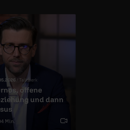
1 - 3 / 3
05.2026
/ Talkwerk
rnos, offene
ziehung und dann
sus
04 Min.