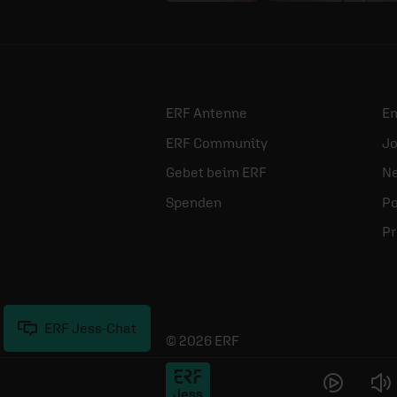
ERF Antenne
E
ERF Community
Jo
Gebet beim ERF
Ne
Spenden
Po
Pr
ERF Jess-Chat
© 2026 ERF
Jess
Plus