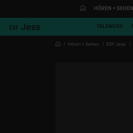
HÖREN + SEHE
TALKWERK
Navigation überspringen
Startseite
Hören + Sehen
ERF Jess