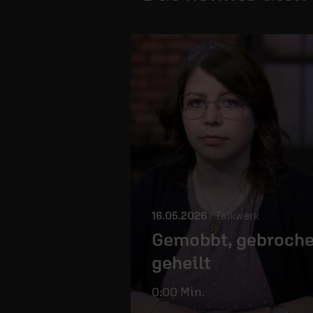
16.05.2026
/ Talkwerk
Gemobbt, gebroche
geheilt
0:00 Min.