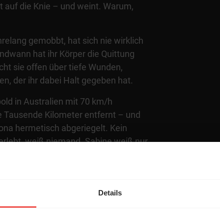
t auf die Knie – und weint. Warum,
.
relang gemobbt, hat sich nie wirklich
endwann hat ihr Körper die Quittung
cht sie offen über tiefe Wunden,
n, der ihr dabei Halt gegeben hat.
old in Australien mit 70 km/h
ie Tausende Kilometer entfernt – und
ona hermetisch abgeriegelt. Kein
erlebt, weiß niemand. Sabine weiß nur
. Was dann passiert, grenzt ans
 mit mehr zu tun als mit Glück. Sabine
 Reise, die eigentlich unmöglich war.
Details