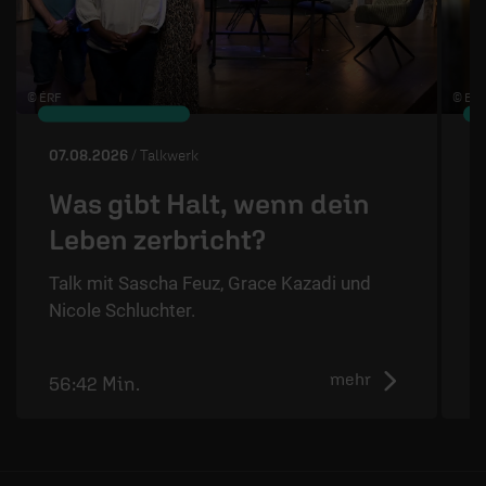
© ÉRF
© ERF
07.08.2026
/ Talkwerk
0
Was gibt Halt, wenn dein
Leben zerbricht?
Talk mit Sascha Feuz, Grace Kazadi und
M
Nicole Schluchter.
M
u
mehr
56:42 Min.
0