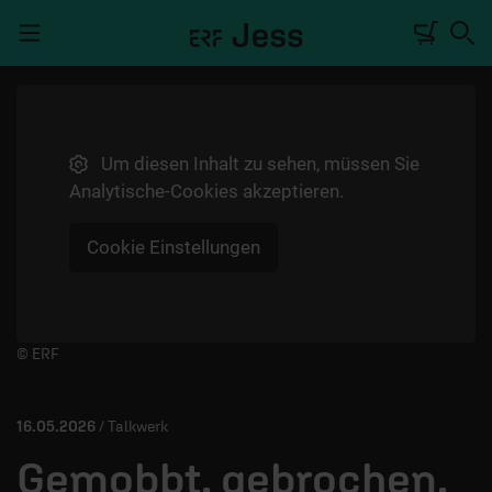
Navigation überspringen
Um diesen Inhalt zu sehen, müssen Sie
TALKWERK
Analytische-Cookies akzeptieren.
REPORTAGE
Cookie Einstellungen
RADIO
DEINE APP
PODCASTS
Player starten/anhalten
© ERF
MITMACHEN
16.05.2026
/ Talkwerk
ÜBER UNS
Gemobbt, gebrochen,