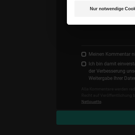
Nur notwendige Cook
Die E-Mail-Adresse wird nicht
Kommentar:
Meinen Kommentar nich
Ich bin damit einver
der Verbesserung unse
Weitergabe Ihrer Date
Alle Kommentare werden reda
Recht auf Veröffentlichung 
Netiquette
.