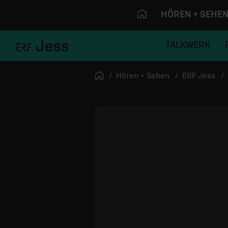
HÖREN + SEHE
TALKWERK
Navigation überspringen
Startseite
Hören + Sehen
ERF Jess