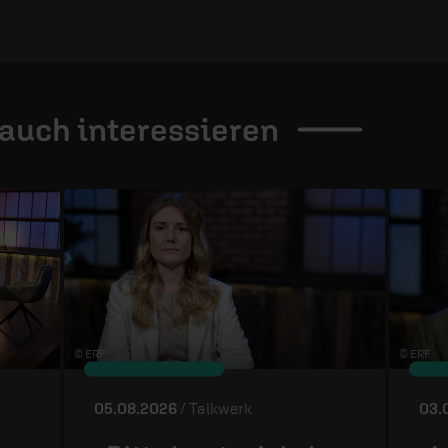
 auch
interessieren
© ERF
© ERF
05.08.2026
/ Talkwerk
03.