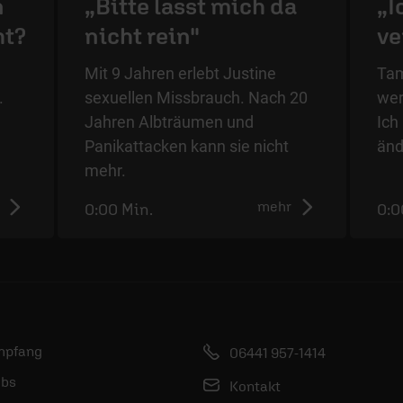
n
„Bitte lasst mich da
„I
ht?
nicht rein"
ve
Mit 9 Jahren erlebt Justine
Tam
.
sexuellen Missbrauch. Nach 20
wer
Jahren Albträumen und
Ich
Panikattacken kann sie nicht
änd
mehr.
mehr
0:00 Min.
0:0
mpfang
06441 957-1414
bs
Kontakt