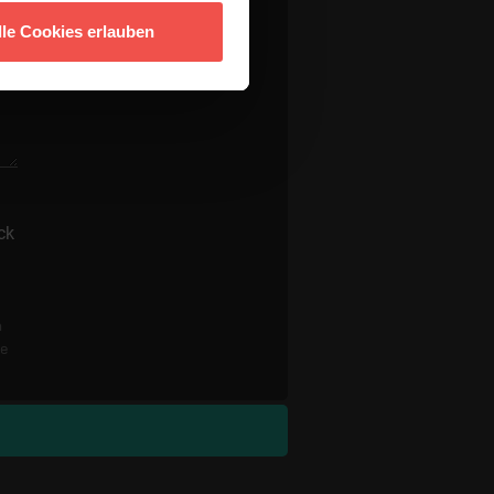
lle Cookies erlauben
ck
n
re