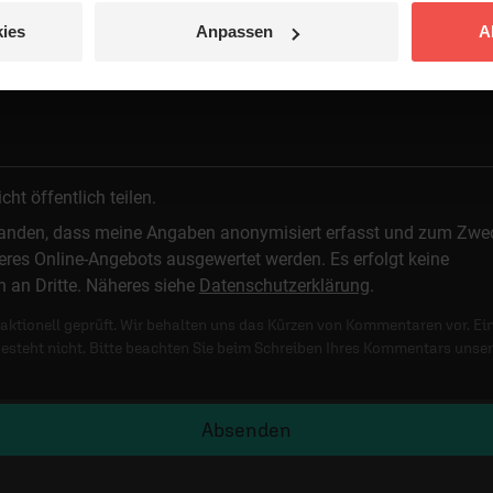
ies
Anpassen
A
 veröffentlicht.
t öffentlich teilen.
standen, dass meine Angaben anonymisiert erfasst und zum Zwe
res Online-Angebots ausgewertet werden. Es erfolgt keine
n an Dritte. Näheres siehe
Datenschutzerklärung
.
ktionell geprüft. Wir behalten uns das Kürzen von Kommentaren vor. Ei
besteht nicht. Bitte beachten Sie beim Schreiben Ihres Kommentars unse
Absenden