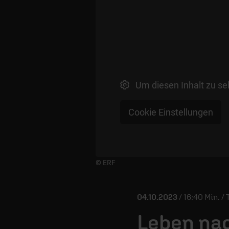
Um diesen Inhalt zu se
Cookie Einstellungen
Player starten/anhalten
© ERF
04.10.2023
/ 16:40 Min. /
Leben na