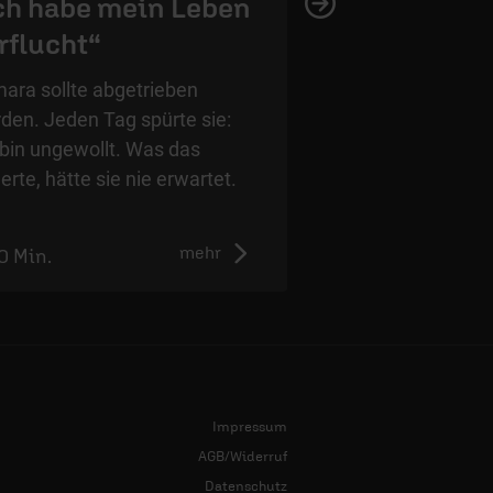
ch habe mein Leben
Tabuthema S
rflucht“
Meine Tochter
ara sollte abgetrieben
Wie lebt man weite
den. Jeden Tag spürte sie:
eigene Kind nicht m
 bin ungewollt. Was das
Kati Birr spricht üb
erte, hätte sie nie erwartet.
Schmerz und wie e
weitergehen kann.
mehr
0 Min.
0:00 Min.
Impressum
AGB/Widerruf
Datenschutz