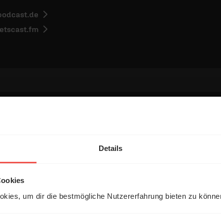
podcast.de
letscast.fm
entar
Details
Cookies
kies, um dir die bestmögliche Nutzererfahrung bieten zu könn