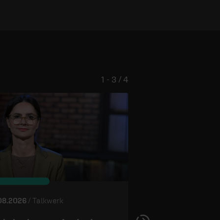
1 - 3 / 4
© ERF
08.2026
/ Talkwerk
01.08.2026
/ Talkwer