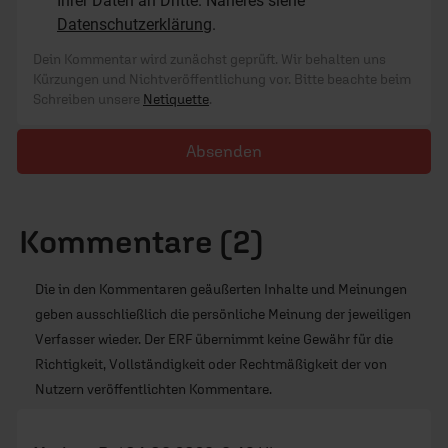
Ihrer Daten an Dritte. Näheres siehe
Datenschutzerklärung
.
Dein Kommentar wird zunächst geprüft. Wir behalten uns
Kürzungen und Nichtveröffentlichung vor. Bitte beachte beim
Schreiben unsere
Netiquette
.
Absenden
Kommentare (2)
Die in den Kommentaren geäußerten Inhalte und Meinungen
geben ausschließlich die persönliche Meinung der jeweiligen
Verfasser wieder. Der ERF übernimmt keine Gewähr für die
Richtigkeit, Vollständigkeit oder Rechtmäßigkeit der von
Nutzern veröffentlichten Kommentare.