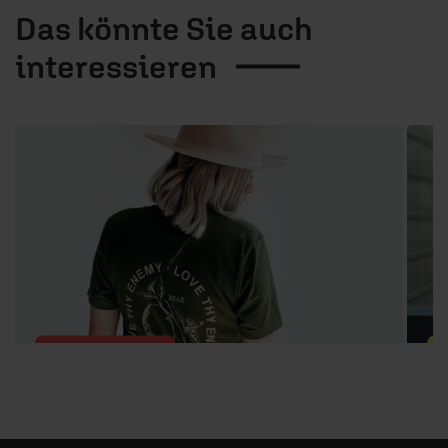
Das könnte Sie auch
interessieren
1 / 9
14.05.2024
/ Artikel
0
Eine in Vergessenheit