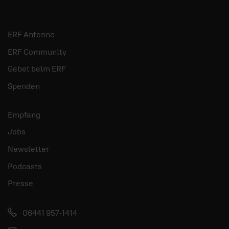
geratene Tugend?
Ü
m
Barmherzig sein in der heutigen Zeit. Was
ERF Antenne
bedeutet das? Ein Interview mit der
Pastorin Steffi Baltes.
ERF Community
Gebet beim ERF
mehr
Spenden
Empfang
Jobs
Newsletter
Podcasts
Presse
06441 957-1414