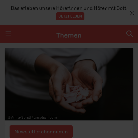
Das erleben unsere Hörerinnen und Hörer mit Gott.
JETZT LESEN
Themen
Navigation überspringen
Themen
DOSSIERS
GLAUBE
MENSCHEN
GESELLSCHAFT
© Annie Spratt /
unsplash.com
LEBEN
Newsletter abonnieren
TEAM