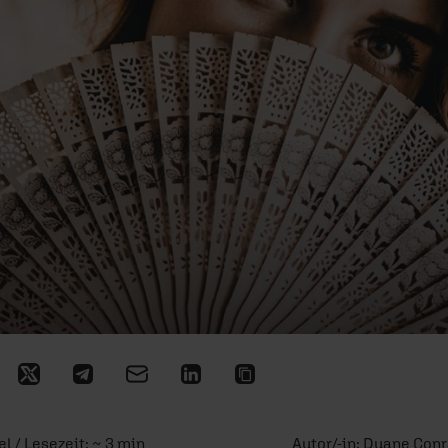
el / Lesezeit: ~ 3 min
Autor/-in:
Duane Con