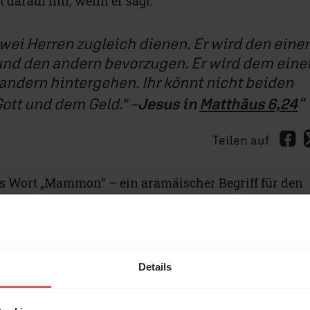
 darauf hin, wenn er sagt:
ei Herren zugleich dienen. Er wird den eine
und den andern bevorzugen. Er wird dem eine
 andern hintergehen. Ihr könnt nicht beiden
Gott und dem Geld.“
–
Jesus in
Matthäus 6,24
Teilen auf
as Wort „Mammon“ – ein aramäischer Begriff für den
 der Gegenpol zum Gott der Bibel.
negative Macht hinter dem Geld – fordert einen hoh
die schnell oder in jedem Fall zu Geld kommen wolle
Details
eldmangel stehen so unter gewaltigem Druck. Denn
hen. Die Folge sind Zwangskäufe, Lustkäufe, Kaufen