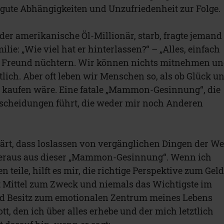
gute Abhängigkeiten und Unzufriedenheit zur Folge.
 der amerikanische Öl-Millionär, starb, fragte jemand
lie: „Wie viel hat er hinterlassen?“ – „Alles, einfach
er Freund nüchtern. Wir können nichts mitnehmen u
lich. Aber oft leben wir Menschen so, als ob Glück u
u kaufen wäre. Eine fatale „Mammon-Gesinnung“, die
tscheidungen führt, die weder mir noch Anderen
klärt, dass loslassen von vergänglichen Dingen der W
– heraus aus dieser „Mammon-Gesinnung“. Wenn ich
 teile, hilft es mir, die richtige Perspektive zum Gel
t Mittel zum Zweck und niemals das Wichtigste im
d Besitz zum emotionalen Zentrum meines Lebens
tt, den ich über alles erhebe und der mich letztlich