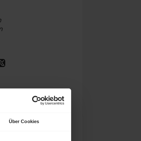
n
n
en
n.
Über Cookies