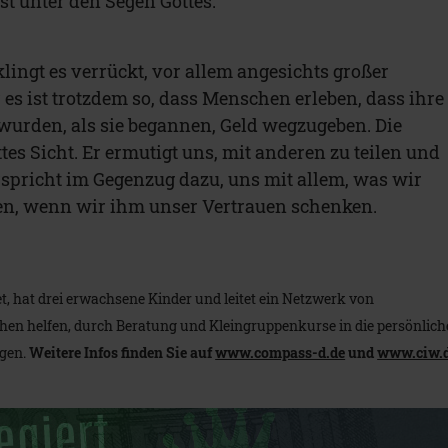
t unter den Segen Gottes.
klingt es verrückt, vor allem angesichts großer
r es ist trotzdem so, dass Menschen erleben, dass ihre
wurden, als sie begannen, Geld wegzugeben. Die
ttes Sicht. Er ermutigt uns, mit anderen zu teilen und
erspricht im Gegenzug dazu, uns mit allem, was wir
en, wenn wir ihm unser Vertrauen schenken.
t, hat drei erwachsene Kinder und leitet ein Netzwerk von
en helfen, durch Beratung und Kleingruppenkurse in die persönlich
ngen.
Weitere Infos finden Sie auf
www.compass-d.de
und
www.ciw.