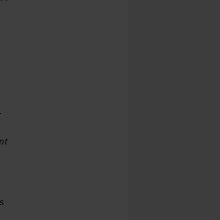
r
nt
s