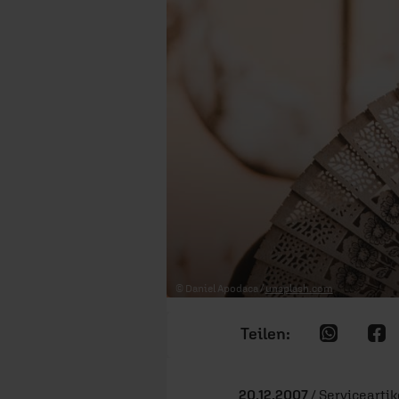
© Daniel Apodaca /
unsplash.com
20.12.2007
/ Serviceartik