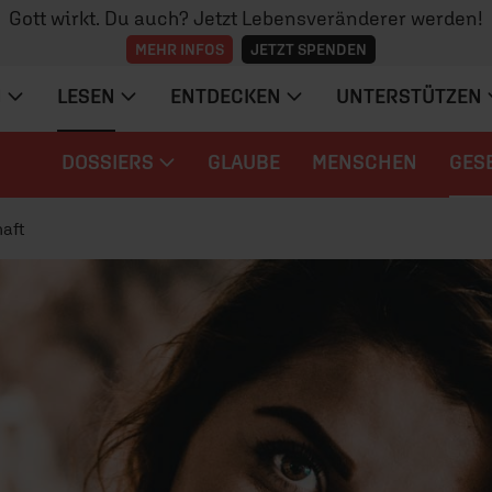
Gott wirkt. Du auch? Jetzt Lebensveränderer werden!
MEHR INFOS
JETZT SPENDEN
N
LESEN
ENTDECKEN
UNTERSTÜTZEN
DOSSIERS
GLAUBE
MENSCHEN
GES
aft