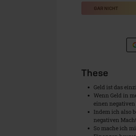
GAR NICHT
These
Geld ist das ein
Wenn Geld in me
einen negativen
Indem ich also b
negativen Macht 
So mache ich mi