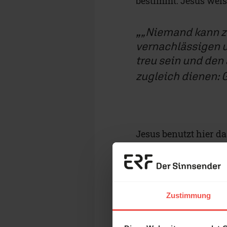
bestimmt. Jesus weist
„Niemand kann zw
vernachlässigen 
treu sein und den
zugleich dienen: 
Jesus benutzt hier d
Gott des Geldes, hier
Mammon* – also die 
Preis von Menschen, 
Zustimmung
Auch Menschen mit G
das kann süchtig mac