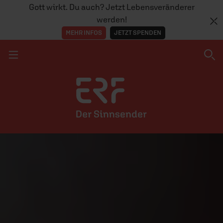
Gott wirkt. Du auch? Jetzt Lebensveränderer
werden!
MEHR INFOS
JETZT SPENDEN
Navigation überspringen