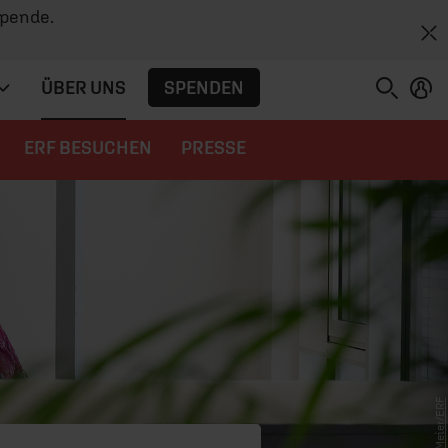
Spende.
SPENDEN
ÜBER UNS
ERF BESUCHEN
PRESSE
C.Meier/ERF