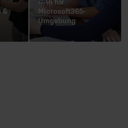
r/-in für
 &
Microsoft365-
Umgebung