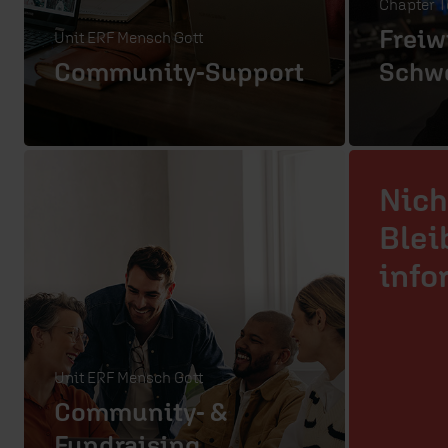
Chapter T
Freiw
Unit ERF Mensch Gott
Community-Support
Schwe
Nich
Blei
info
Unit ERF Mensch Gott
Community- &
Fundraising