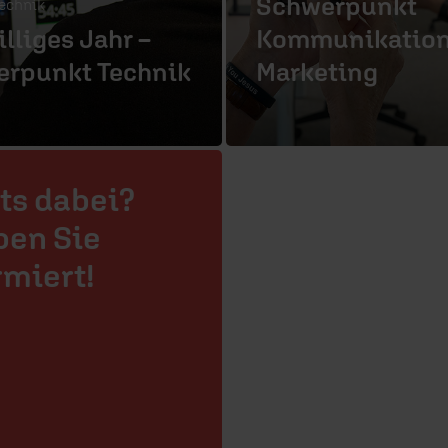
Schwerpunkt
echnik
illiges Jahr –
Kommunikation
rpunkt Technik
Marketing
ts dabei?
ben Sie
rmiert!