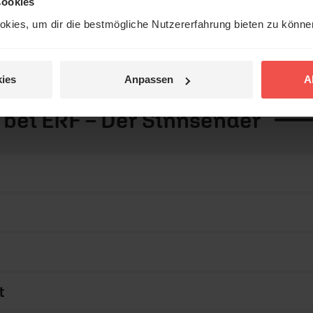
Cookies
kies, um dir die bestmögliche Nutzererfahrung bieten zu könn
ies
Anpassen
A
 bei ERF – Der
Sinnsender
t