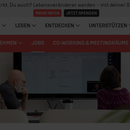
irkt. Du auch? Lebensveränderer werden – mit deiner 
MEHR INFOS
JETZT SPENDEN
N
LESEN
ENTDECKEN
UNTERSTÜTZEN
EHMEN
JOBS
CO-WORKING & MEETINGRÄUME