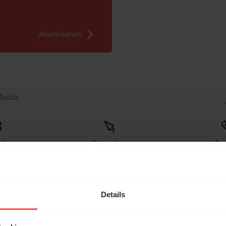
Abonnieren
Media
il
Bewerben
Anr
Details