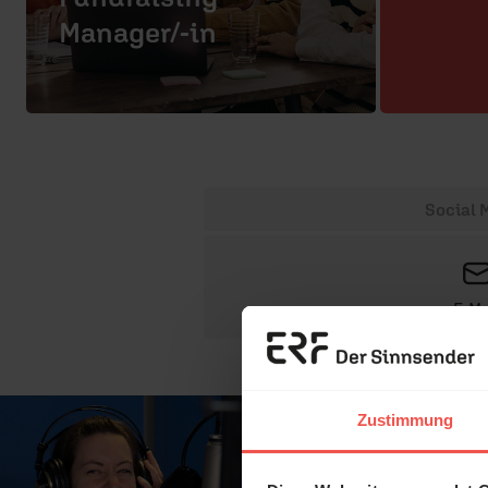
Manager/-in
Social 
E-Ma
Zustimmung