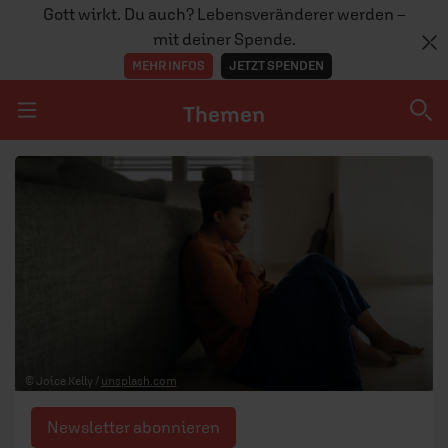
Gott wirkt. Du auch? Lebensveränderer werden –
mit deiner Spende.
MEHR INFOS
JETZT SPENDEN
Themen
Navigation überspringen
Themen
DOSSIERS
GLAUBE
MENSCHEN
GESELLSCHAFT
© Joice Kelly /
unsplash.com
LEBEN
Newsletter abonnieren
TEAM