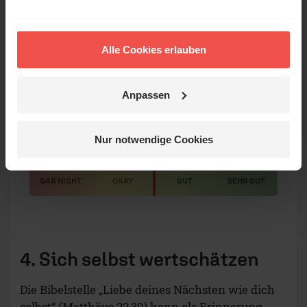
Unselbständigkeit und verleitet den anderen
dazu, noch mehr Entscheidungen über den
eigenen Kopf hinweg zu fällen.
Alle Cookies erlauben
Anpassen
Wie gefällt dir dieser
Beitrag?
Nur notwendige Cookies
50
GAR NICHT
OKAY
GUT
SEHR GUT
4. Sich selbst wertschätzen
Die Bibelstelle „Liebe deines Nächsten wie dich
selbst“ (
Matthäus 22,39
) kann als Erinnerung