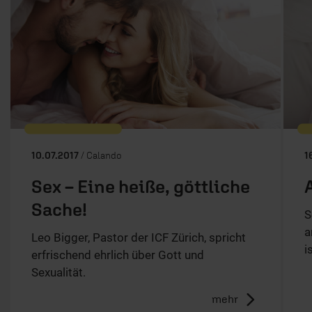
10.07.2017
/ Calando
1
Sex – Eine heiße, göttliche
Sache!
S
a
Leo Bigger, Pastor der ICF Zürich, spricht
i
erfrischend ehrlich über Gott und
Sexualität.
mehr