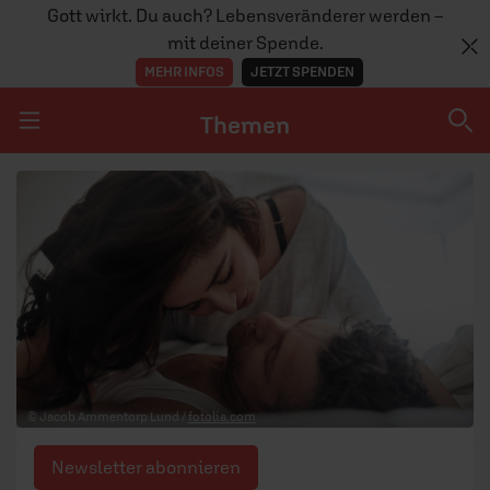
Gott wirkt. Du auch? Lebensveränderer werden –
mit deiner Spende.
MEHR INFOS
JETZT SPENDEN
Themen
Navigation überspringen
Themen
DOSSIERS
GLAUBE
MENSCHEN
GESELLSCHAFT
© Jacob Ammentorp Lund /
fotolia.com
LEBEN
Newsletter abonnieren
TEAM