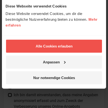
Nachdenken gebracht?
Diese Webseite verwendet Cookies
Diese Website verwendet Cookies, um dir die
Name:
bestmögliche Nutzererfahrung bieten zu können.
Mehr
erfahren
E-Mail:
Alle Cookies erlauben
Die E-Mail-Adresse wird nicht veröffentlicht.
Kommentar:
Anpassen
Nur notwendige Cookies
Meinen Kommentar nicht öffentlich teilen.
Ich bin damit einverstanden, dass meine Angaben
anonymisiert erfasst und zum Zweck der
Verbesserung unseres Online-Angebots