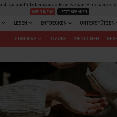
irkt. Du auch? Lebensveränderer werden – mit deiner 
MEHR INFOS
JETZT SPENDEN
N
LESEN
ENTDECKEN
UNTERSTÜTZEN
DOSSIERS
GLAUBE
MENSCHEN
GES