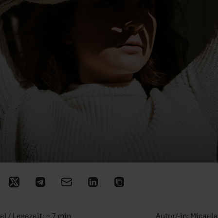
el / Lesezeit: ~ 7 min
Autor/-in:
Micaela