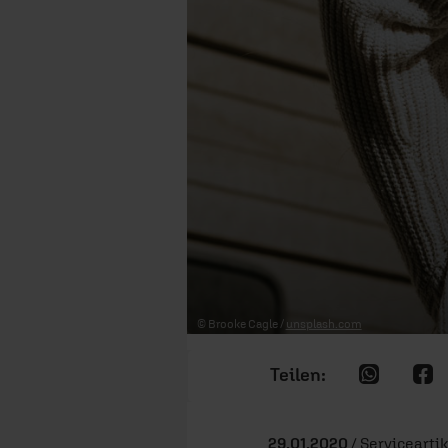
© Brooke Cagle /
unsplash.com
29.01.2020
/ Serviceartik