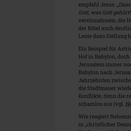
empfahl Jesus:
„Dann
Gott, was Gott gehört!
vereinnahmen, die H
der Bibel auch deutli
Leute dazu Stellung b
Ein Beispiel für Ast
Hof in Babylon, doch
Jerusalem immer noch
Babylon nach Jerusal
Jahrzehnten zwische
die Stadtmauer wiede
Konflikte, denn die
schamlos aus (vgl.
Ne
Wie reagiert Nehemia
in „christlicher Dem