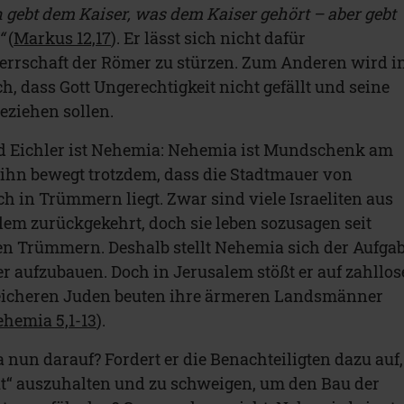
 gebt dem Kaiser, was dem Kaiser gehört – aber gebt
“
(
Markus 12,17
). Er lässt sich nicht dafür
errschaft der Römer zu stürzen. Zum Anderen wird i
ch, dass Gott Ungerechtigkeit nicht gefällt und seine
eziehen sollen.
rid Eichler ist Nehemia: Nehemia ist Mundschenk am
 ihn bewegt trotzdem, dass die Stadtmauer von
 in Trümmern liegt. Zwar sind viele Israeliten aus
em zurückgekehrt, doch sie leben sozusagen seit
n Trümmern. Deshalb stellt Nehemia sich der Aufgab
r aufzubauen. Doch in Jerusalem stößt er auf zahllos
 reicheren Juden beuten ihre ärmeren Landsmänner
hemia 5,1-13
).
 nun darauf? Fordert er die Benachteiligten dazu auf,
ut“ auszuhalten und zu schweigen, um den Bau der