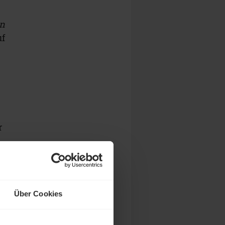
en
uf
r
Über Cookies
r