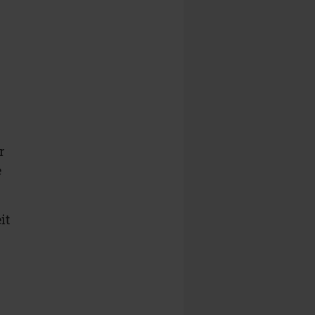
r
e
it