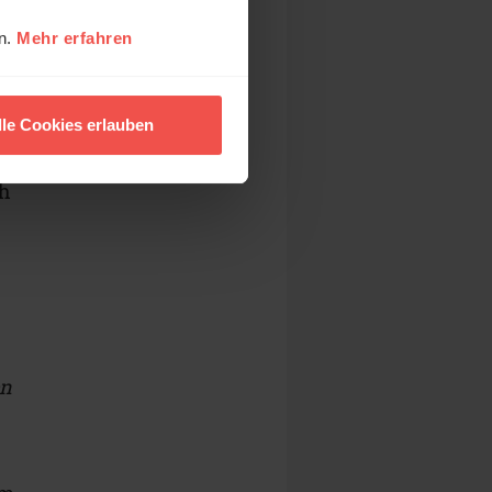
en.
Mehr erfahren
lle Cookies erlauben
ch
en