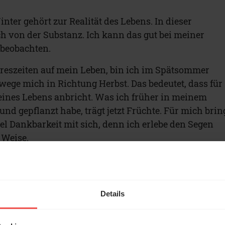
nter gehört zur Realität des Lebens. In dieser
h von der Substanz. Ich kann das gut bei meiner
 beobachten.
hreszeiten auf mein Leben, bin ich im Spätsommer
ge mich in Richtung Herbst. Das bedeutet, dass für
eines Lebens anbricht. Was ich früher in meinem
und gepflanzt habe, trägt jetzt Früchte. Für mich brin
el Dankbarkeit mit sich, denn ich erlebe den Segen
 Weise.
r dieser Beitrag?
Details
50
OKAY
GUT
SEHR GUT