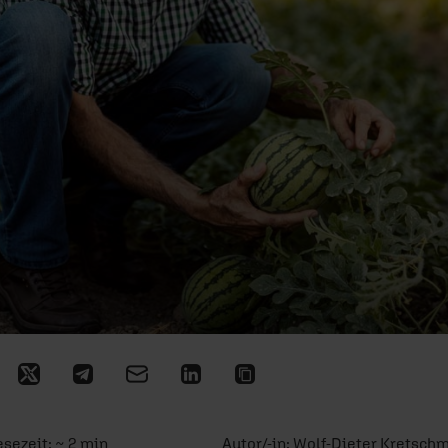
esezeit: ~ 2 min
Autor/-in:
Wolf-Dieter Kretsch