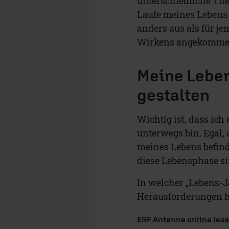
unterschiedliche Th
Laufe meines Lebens 
anders aus als für je
Wirkens angekommen
Meine Lebe
gestalten
Wichtig ist, dass ic
unterwegs bin. Egal,
meines Lebens befinde
diese Lebensphase si
In welcher „Lebens-J
Herausforderungen ha
ERF Antenne online les