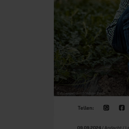
© dusanpetkovic1 / Adobe Stock
09.09.2024
/ Andacht / L