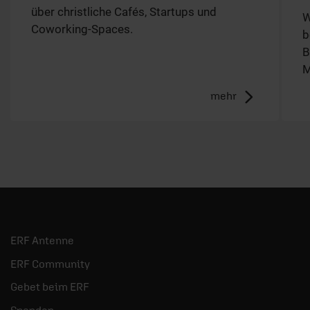
über christliche Cafés, Startups und
W
Coworking-Spaces.
b
B
M
mehr
ERF Antenne
ERF Community
Gebet beim ERF
Spenden