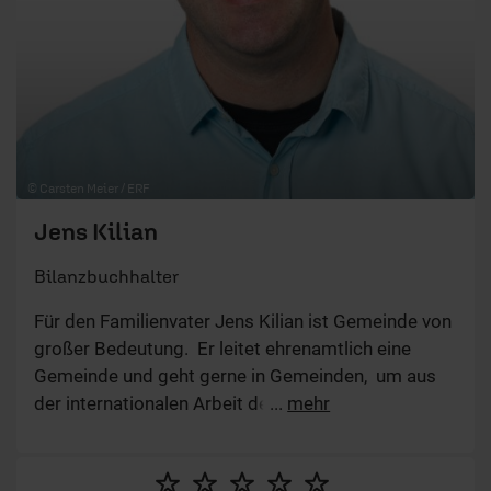
© Carsten Meier / ERF
Jens Kilian
Bilanzbuchhalter
Für den Familienvater Jens Kilian ist Gemeinde von
großer Bedeutung. Er leitet ehrenamtlich eine
Gemeinde und geht gerne in Gemeinden, um aus
der internationalen Arbeit des ERF zu berichten. Im
...
mehr
ERF organisiert er eine Gebetsgruppe und liebt in
Andachten Wortspiele. Wenn er nicht mit Worten
spielt, arbeitet er mit Zahlen… als Bilanzbuchhalter.