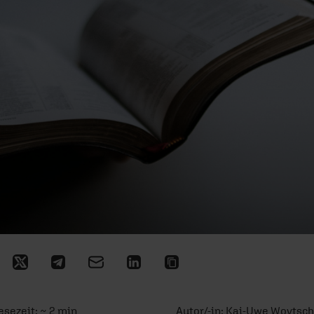
esezeit: ~ 2 min
Autor/-in:
Kai-Uwe Woytsc