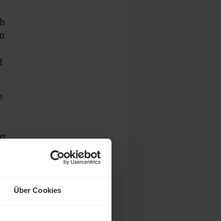
ch
en
f
e
r
g
rg
Über Cookies
r