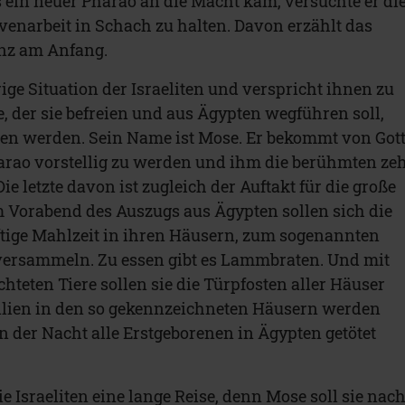
s ein neuer Pharao an die Macht kam, versuchte er di
avenarbeit in Schach zu halten. Davon erzählt das
anz am Anfang.
rige Situation der Israeliten und verspricht ihnen zu
e, der sie befreien und aus Ägypten wegführen soll,
en werden. Sein Name ist Mose. Er bekommt von Got
arao vorstellig zu werden und ihm die berühmten ze
e letzte davon ist zugleich der Auftakt für die große
 Vorabend des Auszugs aus Ägypten sollen sich die
deftige Mahlzeit in ihren Häusern, zum sogenannten
versammeln. Zu essen gibt es Lammbraten. Und mit
hteten Tiere sollen sie die Türpfosten aller Häuser
ilien in den so gekennzeichneten Häusern werden
n der Nacht alle Erstgeborenen in Ägypten getötet
e Israeliten eine lange Reise, denn Mose soll sie nac