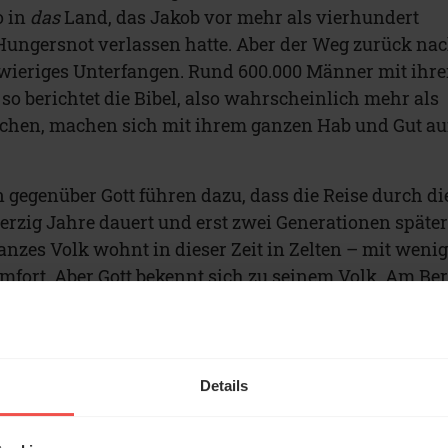
o in
das
Land, das Jakob vor mehr als vierhundert
Hungersnot verlassen hatte. Aber der Weg zurück na
wieriges Unterfangen. Rund 600.000 Männer mit ihr
so berichtet die Bibel, also wahrscheinlich mehr als
chen, machen sich mit ihrem ganzen Hab und Gut au
 gegenüber Gott führen dazu, dass die Reise durch di
ierzig Jahre dauert und erst zwei Generationen späte
ganzes Volk wohnt in dieser Zeit in Zelten – mit weni
fort. Aber Gott bekennt sich zu seinem Volk. Am Be
ich in besonderer Weise und übergibt Mose die Zehn
mit den Worten: „Ich bin der Herr, dein Gott, der ich
 aus der Knechtschaft, geführt habe. Du sollst keine
 neben mir“ (
1. Mose 20,2-3
). Dann lässt Gott die
Details
, das prachtvoll ausgestattete „Zelt der Begegnung“.
ch Kanaan ist es immer dabei. So wie Gott selbst, de