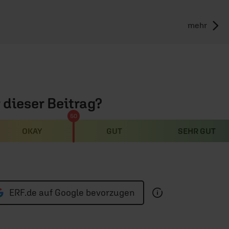
mehr
r dieser Beitrag?
50
OKAY
GUT
SEHR GUT
ERF.de auf Google bevorzugen