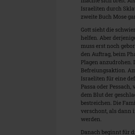
machte sich breit. Al
Israeliten durch Skl
zweite Buch Mose g
Gott sieht die schwie
helfen. Aber derjenig
muss erst noch gebor
den Auftrag, beim Ph
Plagen anzudrohen. Di
Befreiungsaktion. Am
Israeliten für eine 
Passa oder Pessach, 
dem Blut der geschlac
bestreichen. Die Fam
verschont, als dann i
werden.
Danach beginnt für di