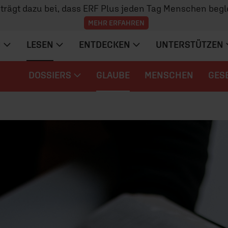
z trägt dazu bei, dass ERF Plus jeden Tag Menschen begl
MEHR ERFAHREN
N
LESEN
ENTDECKEN
UNTERSTÜTZEN
DOSSIERS
GLAUBE
MENSCHEN
GES