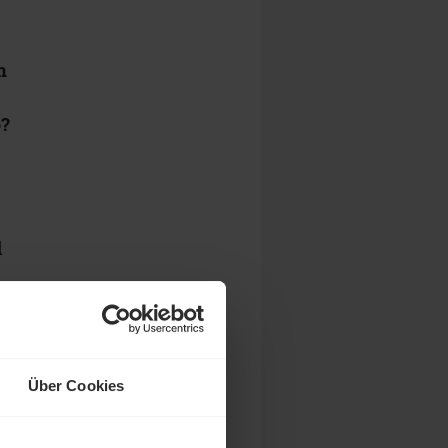
m
o?
d
t
Über Cookies
in
f