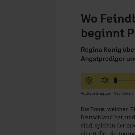
Wo Feindb
beginnt 
Regina König über
Angstprediger und
Audiobeitrag zum Nachhören
Die Frage, welchen E
Deutschland hat, und
sind, spielt in der m
eine Rolle. Die
Journa