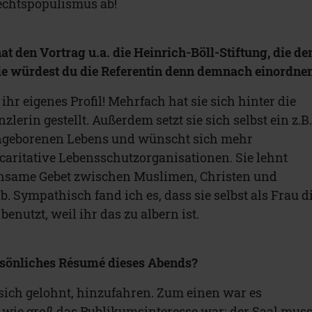
echtspopulismus ab!
at den Vortrag u.a. die Heinrich-Böll-Stiftung, die de
ie würdest du die Referentin denn demnach einordne
 ihr eigenes Profil! Mehrfach hat sie sich hinter die
lerin gestellt. Außerdem setzt sie sich selbst ein z.B
ungeborenen Lebens und wünscht sich mehr
caritative Lebensschutzorganisationen. Sie lehnt
nsame Gebet zwischen Muslimen, Christen und
. Sympathisch fand ich es, dass sie selbst als Frau d
enutzt, weil ihr das zu albern ist.
rsönliches Résumé dieses Abends?
 sich gelohnt, hinzufahren. Zum einen war es
, wie groß das Publikumsinteresse war: der Saal muss