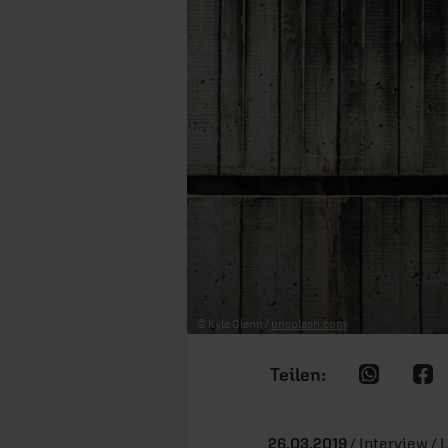
© Kyle Glenn /
unsplash.com
26.03.2019
/ Interview / 