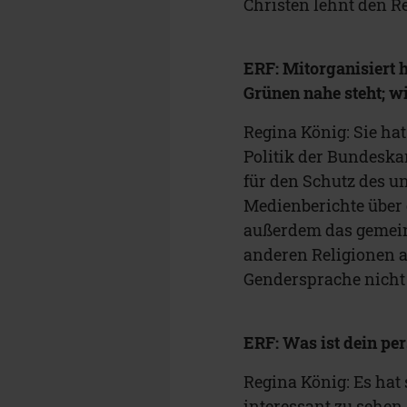
Christen lehnt den R
ERF: Mitorganisiert h
Grünen nahe steht; w
Regina König: Sie hat
Politik der Bundeskanz
für den Schutz des 
Medienberichte über 
außerdem das gemei
anderen Religionen ab
Gendersprache nicht b
ERF: Was ist dein pe
Regina König: Es hat
interessant zu sehen