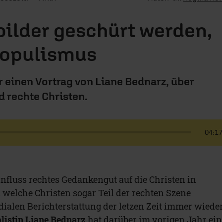
ilder geschürt werden,
Populismus
 einen Vortrag von Liane Bednarz, über
 rechte Christen.
04:1
influss rechtes Gedankengut auf die Christen in
 welche Christen sogar Teil der rechten Szene
edialen Berichterstattung der letzen Zeit immer wiede
listin Liane Bednarz
hat darüber im vorigen Jahr ei