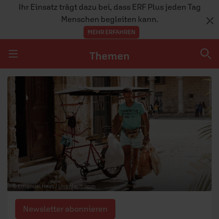
Ihr Einsatz trägt dazu bei, dass ERF Plus jeden Tag
Menschen begleiten kann.
MEHR ERFAHREN
Themen
Navigation überspringen
Themen
DOSSIERS
GLAUBE
MENSCHEN
GESELLSCHAFT
© Emanuel Haas /
Unsplash.com
LEBEN
Newsletter abonnieren
TEAM