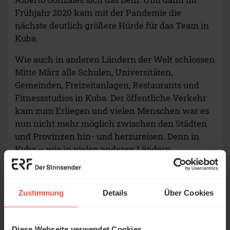
Frühjahr 2020 kam mit der Pandemie die
nächste deutlich größere Hürde für das Team in
Kuba.
Wie auch in anderen Ländern der Welt schlossen
Mitte März alle Schulen, Universitäten,
Gemeinden, Freizeitanlagen, Restaurants und
Fitnessstudios in Kuba. Der öffentliche Verkehr
kam zum Erliegen und vielen Menschen war es
nun nicht mehr möglich zwischen den Städten
und Provinzen hin- und herzureisen. Denn in
Kuba – wie in vielen anderen Ländern
Lateinamerikas – spielen öffentliche
Verkehrsmittel noch eine weitaus größere Rolle
als in Westeuropa. Auch der Post- und
Zustimmung
Details
Über Cookies
Warenversand erlebte einen Stillstand.
Dadurch war es dem Team in Kuba lange
Diese Webseite verwendet Cookies