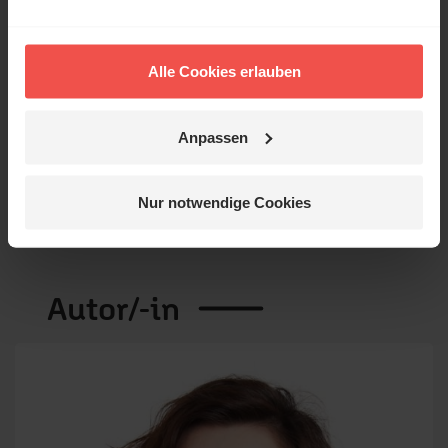
nachgegangen ist.
Alle Cookies erlauben
Hier können Sie die
Geschichte von Francisco in
Englisch nachlesen
.
Anpassen
Wir freuen uns, dass du unsere Artikel liest. Sie
sind für dich kostenlos – aber nicht für uns.
Nur notwendige Cookies
Unterstütze uns mit deiner Spende.
Autor/-in