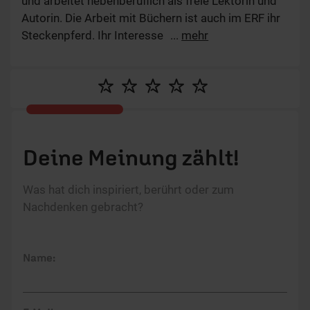
und arbeitet nebenberuflich als freie Lektorin und
Autorin. Die Arbeit mit Büchern ist auch im ERF ihr
Steckenpferd. Ihr Interesse gilt hier vor allem dem
...
mehr
Bereich Lebenshilfe, Persönlichkeitsentwicklung
und Beziehungspflege. Mit Artikeln zu relevanten
Lebensthemen möchte sie Menschen ermutigen.
Deine Meinung zählt!
Was hat dich inspiriert, berührt oder zum
Nachdenken gebracht?
Name: