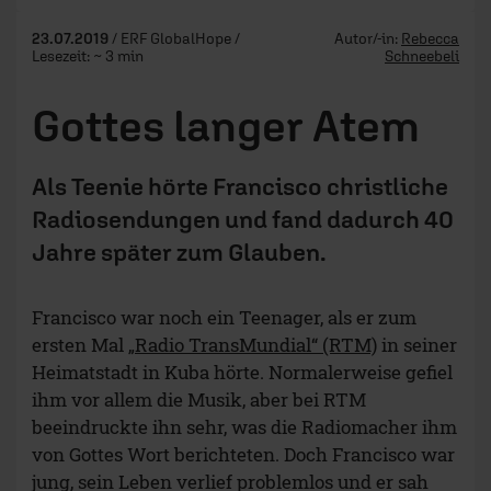
23.07.2019
/ ERF GlobalHope /
Autor/-in:
Rebecca
Lesezeit: ~ 3 min
Schneebeli
Gottes langer Atem
Als Teenie hörte Francisco christliche
Radiosendungen und fand dadurch 40
Jahre später zum Glauben.
Francisco war noch ein Teenager, als er zum
ersten Mal
„Radio TransMundial“ (RTM)
in seiner
Heimatstadt in Kuba hörte. Normalerweise gefiel
ihm vor allem die Musik, aber bei RTM
beeindruckte ihn sehr, was die Radiomacher ihm
von Gottes Wort berichteten. Doch Francisco war
jung, sein Leben verlief problemlos und er sah