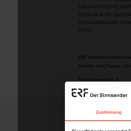
Land wahrnimmt, sieht
Denn sie weiß: Gott hä
davon überzeugt: Dies
hören.
ERF Antenne online les
Dossier zum Thema: „Zu
Nutzungsrechte
Erzä
Das 
Zustimmung
und H
Ihr Kommen