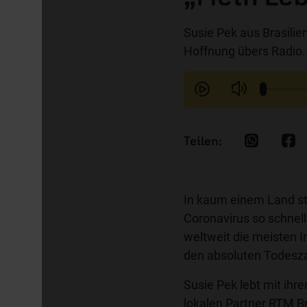
Susie Pek aus Brasilie
Hoffnung übers Radio.
In kaum einem Land ste
Coronavirus so schnell
weltweit die meisten I
den absoluten Todesza
Susie Pek lebt mit ihr
lokalen Partner
RTM Br