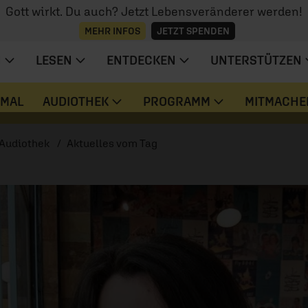
Gott wirkt. Du auch? Jetzt Lebensveränderer werden!
MEHR INFOS
JETZT SPENDEN
N
LESEN
ENTDECKEN
UNTERSTÜTZEN
 MAL
AUDIOTHEK
PROGRAMM
MITMACHE
Audiothek
Aktuelles vom Tag