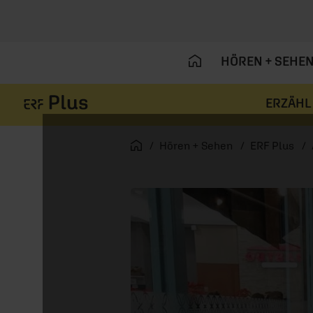
HÖREN + SEHE
ERZÄHL
Navigation überspringen
Startseite
Hören + Sehen
ERF Plus