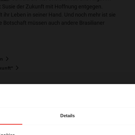
 Susie der Zukunft mit Hoffnung entgegen.
lt ihr Leben in seiner Hand. Und noch mehr ist sie
e Botschaft müssen auch andere Brasilianer
en
kunft“
hl mal!
erleben unsere Hörerinnen
Details
örer mit Gott ...
tar