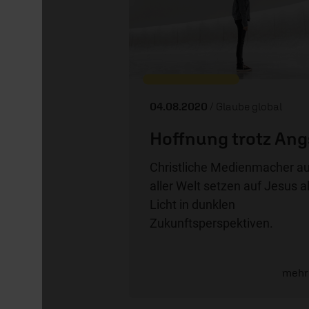
04.08.2020
/ Glaube global
Hoffnung trotz Ang
Christliche Medienmacher a
aller Welt setzen auf Jesus a
Licht in dunklen
Zukunftsperspektiven.
mehr