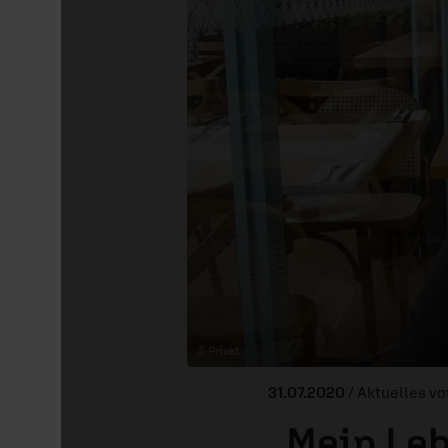
© Privat
31.07.2020
/ Aktuelles v
„Mein Leb