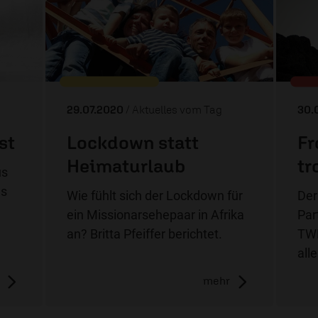
29.07.2020
/ Aktuelles vom Tag
30.
st
Lockdown statt
Fr
Heimaturlaub
tr
us
ls
Wie fühlt sich der Lockdown für
Der
ein Missionarsehepaar in Afrika
Par
an? Britta Pfeiffer berichtet.
TWR
all
mehr