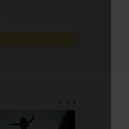
n
re
1 - 3 / 8