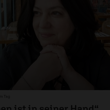
om Tag
en ist in seiner Hand“