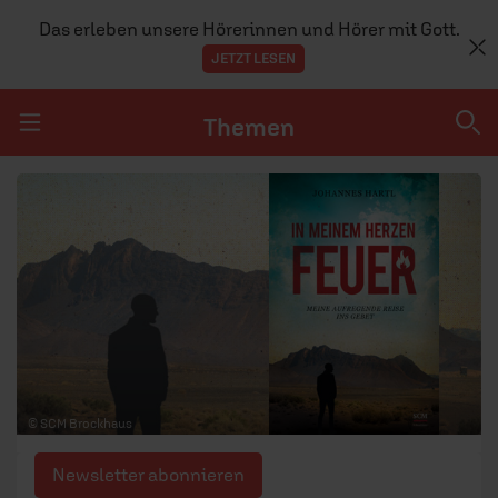
Das erleben unsere Hörerinnen und Hörer mit Gott.
JETZT LESEN
Themen
Navigation überspringen
Themen
DOSSIERS
GLAUBE
MENSCHEN
GESELLSCHAFT
© SCM Brockhaus
LEBEN
Newsletter abonnieren
TEAM