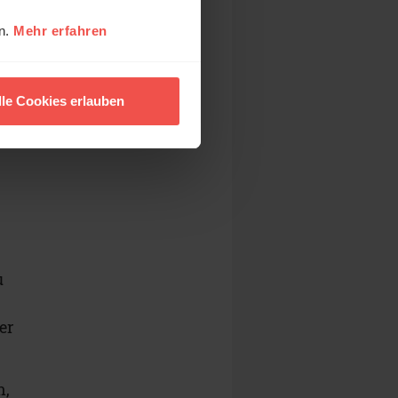
en.
Mehr erfahren
lle Cookies erlauben
u
,
er
n,