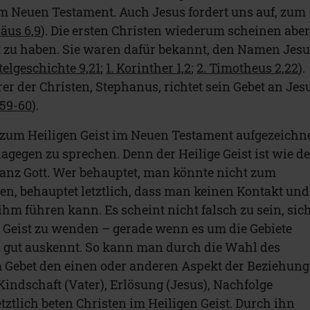
 im Neuen Testament. Auch Jesus fordert uns auf, zum
äus 6,9
). Die ersten Christen wiederum scheinen abe
t zu haben. Sie waren dafür bekannt, den Namen Jes
elgeschichte 9,21
;
1. Korinther 1,2
;
2. Timotheus 2,22
).
er der Christen, Stephanus, richtet sein Gebet an Jes
,59-60
).
 zum Heiligen Geist im Neuen Testament aufgezeichn
dagegen zu sprechen. Denn der Heilige Geist ist wie de
anz Gott. Wer behauptet, man könnte nicht zum
hen, behauptet letztlich, dass man keinen Kontakt und
hm führen kann. Es scheint nicht falsch zu sein, sic
 Geist zu wenden – gerade wenn es um die Gebiete
ch gut auskennt. So kann man durch die Wahl des
 Gebet den einen oder anderen Aspekt der Beziehung
. Kindschaft (Vater), Erlösung (Jesus), Nachfolge
Letztlich beten Christen im Heiligen Geist. Durch ihn