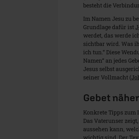
besteht die Verbindu
Im Namen Jesu zu be
Grundlage dafür ist
J
werdet, das werde ic
sichtbar wird. Was i
ich tun.“ Diese Wendu
Namen“ an jedes Gebe
Jesus selbst ausgeric
seiner Vollmacht (
Jo
Gebet näher
Konkrete Tipps zum I
Das Vaterunser zeigt
aussehen kann, welch
wichtig sind. Der Text