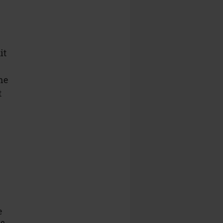
it
he
t
e