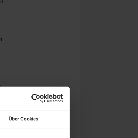
iß
t
n
,
h
Über Cookies