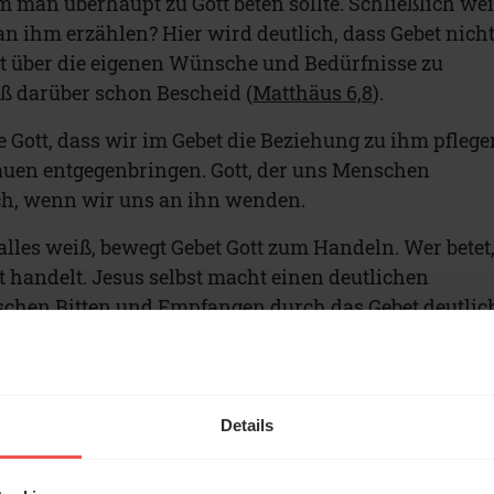
m man überhaupt zu Gott beten sollte. Schließlich we
man ihm erzählen? Hier wird deutlich, dass Gebet nich
ott über die eigenen Wünsche und Bedürfnisse zu
iß darüber schon Bescheid (
Matthäus 6,8
).
e Gott, dass wir im Gebet die Beziehung zu ihm pflege
auen entgegenbringen. Gott, der uns Menschen
ich, wenn wir uns an ihn wenden.
lles weiß, bewegt Gebet Gott zum Handeln. Wer betet
t handelt. Jesus selbst macht einen deutlichen
en Bitten und Empfangen durch das Gebet deutlic
ie Bibel ist voll von Beispielen, wie Gott auf Gebet
 viele Gebete scheinbar nicht antwortet, ist ein Thema,
 Gott schweigt" gesondert behandelt wird.
Details
ERF.de auf Google bevorzugen