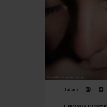
© KieferPix /
shutterstock.com
Glaubens-FAQ
/ Lesezeit