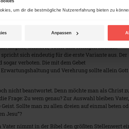
Cookies
kies, um dir die bestmögliche Nutzererfahrung bieten zu könn
wem?
ies
Anpassen
A
selbstverständlich, ihr Gebet an Gott zu richten.
it Engeln, Geistern, Toten und Heiligen Kontakt
spricht sich eindeutig für die erste Variante aus. Der
d sogar verboten. Die mit dem Gebet
wartungshaltung und Verehrung sollte allein Gott
noch nicht beantwortet. Denn möchte man als Christ z
ch die Frage: Zu wem genau? Zur Auswahl bleiben Vater
 Geist. Sollte man zu allen dreien auf einmal beten od
en Jesu“?
 Vater nimmt in der Bibel den größten Stellenwert ei