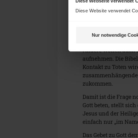
Diese Webseite verwendet 
Diese Website verwendet Coo
Beten – zu 
Nur notwendige Cook
Manchen erscheint es 
Andere wollen auch m
aufnehmen. Die Bibel 
Kontakt zu Toten wir
zusammenhängende Er
zukommen.
Damit ist die Frage 
Gott beten, stellt si
Jesus und der Heilige
einfach nur „im Nam
Das Gebet zu Gott dem