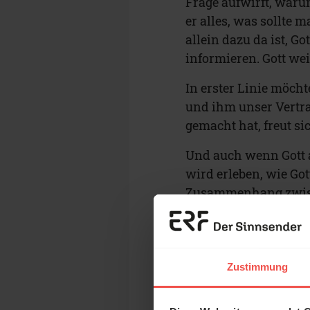
Frage aufwirft, waru
er alles, was sollte 
allein dazu da ist, G
informieren. Gott we
In erster Linie möcht
und ihm unser Vertr
gemacht hat, freut s
Und auch wenn Gott a
wird erleben, wie Got
Zusammenhang zwisch
(
Lukas 11,9-10
). Und d
reagiert. Dass er auf
das im Artikel "Wenn
Zustimmung