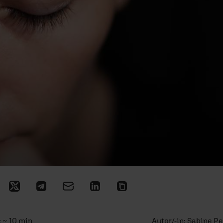
: ~ 10 min
Autor/-in:
Sabine Pe