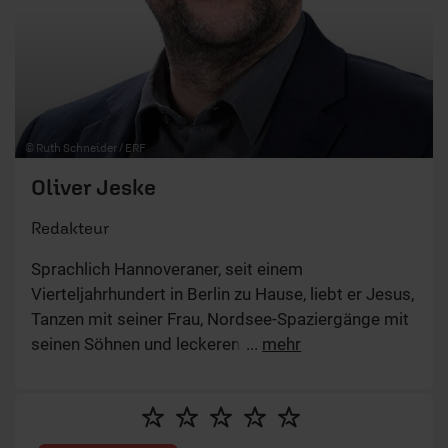
© Ruth Schneider / ERF
Oliver Jeske
Redakteur
Sprachlich Hannoveraner, seit einem
Vierteljahrhundert in Berlin zu Hause, liebt er Jesus,
Tanzen mit seiner Frau, Nordsee-Spaziergänge mit
seinen Söhnen und leckeren Fisch. Von Gott ist er
...
mehr
fasziniert, weil der ihn immer wieder überrascht
und im wahrsten Sinne des Wortes beGEISTert.