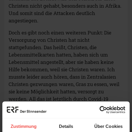
Christen nicht gehabt, besonders auch in Afrika.
Und somit sind die Attacken deutlich
angestiegen.
Doch es gibt noch einen weiteren Punkt: Die
Versorgung von Christen hat nicht
stattgefunden. Das heißt, Christen, die
Lebensmittelkarten hatten, haben sich um
Lebensmittel angestellt, aber sie haben keine
Hilfe bekommen, weil sie Christen waren. Ich
musste leider auch hören, dass in Zentralasien
Christen gezwungen waren, Gras zu essen, weil
sie keine Möglichkeit hatten, versorgt zu
werden. All das ist letztlich durch Covid-19
nochmal deutlich verstärkt worden. Einige
wurden sogar beschuldigt, sie seien
verantwortlich für die Pandemie.
Zustimmung
Details
Über Cookies