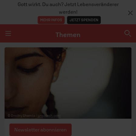
Gott wirkt. Du auch? Jetzt Lebensveränderer
werden!
MEHR INFOS
JETZT SPENDEN
Themen
Navigation überspringen
Themen
DOSSIERS
GLAUBE
MENSCHEN
GESELLSCHAFT
© Dmitry Shamis /
unsplash.com
LEBEN
Newsletter abonnieren
TEAM