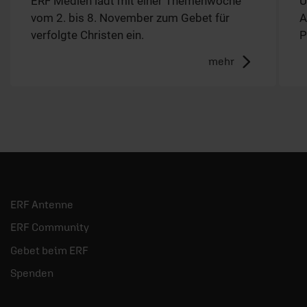
ERF Medien lädt mit einer Themenwoche
U
vom 2. bis 8. November zum Gebet für
A
verfolgte Christen ein.
P
mehr
ERF Antenne
ERF Community
Gebet beim ERF
Spenden