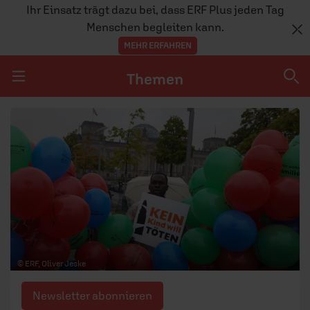
Ihr Einsatz trägt dazu bei, dass ERF Plus jeden Tag
Menschen begleiten kann.
MEHR ERFAHREN
Themen
Navigation überspringen
Themen
DOSSIERS
GLAUBE
MENSCHEN
GESELLSCHAFT
© ERF, Oliver Jeske
LEBEN
Newsletter abonnieren
TEAM