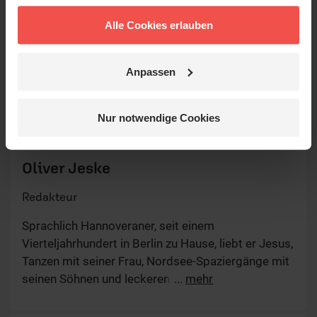
Alle Cookies erlauben
Anpassen
Nur notwendige Cookies
© Ruth Schneider / ERF
Oliver Jeske
Redakteur
Sprachlich Hannoveraner, seit einem
Vierteljahrhundert in Berlin zu Hause, liebt er Jesus,
Tanzen mit seiner Frau, Nordsee-Spaziergänge mit
seinen Söhnen und leckeren Fisch. Von Gott ist er
...
mehr
fasziniert, weil der ihn immer wieder überrascht
und im wahrsten Sinne des Wortes beGEISTert.