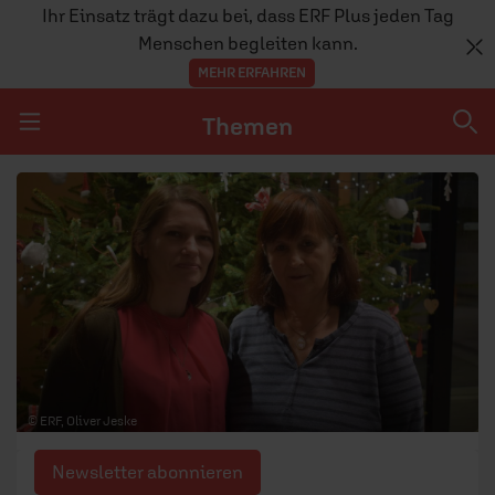
Ihr Einsatz trägt dazu bei, dass ERF Plus jeden Tag
Menschen begleiten kann.
MEHR ERFAHREN
Themen
Navigation überspringen
Themen
DOSSIERS
GLAUBE
MENSCHEN
GESELLSCHAFT
© ERF, Oliver Jeske
LEBEN
Newsletter abonnieren
TEAM