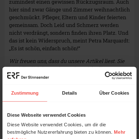
zumindest einen gewissen Rückzugsraum. Auch
hier sind zwar Gänge und Zimmer weihnachtlich
geschmückt. Pfleger, Eltern und Kinder feierten
gemeinsam. Doch Leid und Schmerz werden
nicht verdrängt, sondern finden ihren Platz. Und
das ist kein Widerspruch, meint Petra Marquardt:
„Es ist schön, einfach schön!“
Wir freuen uns, dass du unsere Artikel liest. Sie
sind für dich kostenlos – aber nicht für uns.
Unterstütze uns mit deiner Spende.
Zustimmung
Details
Über Cookies
Autor/-in
Diese Webseite verwendet Cookies
Diese Website verwendet Cookies, um dir die
bestmögliche Nutzererfahrung bieten zu können.
Mehr