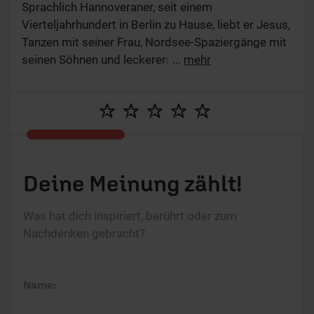
Sprachlich Hannoveraner, seit einem
Vierteljahrhundert in Berlin zu Hause, liebt er Jesus,
Tanzen mit seiner Frau, Nordsee-Spaziergänge mit
seinen Söhnen und leckeren Fisch. Von Gott ist er
...
mehr
fasziniert, weil der ihn immer wieder überrascht
und im wahrsten Sinne des Wortes beGEISTert.
Deine Meinung zählt!
Was hat dich inspiriert, berührt oder zum
Nachdenken gebracht?
Name: