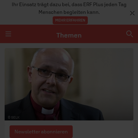
Ihr Einsatz trägt dazu bei, dass ERF Plus jeden Tag
Menschen begleiten kann.
MEHR ERFAHREN
Themen
Navigation überspringen
Themen
DOSSIERS
GLAUBE
MENSCHEN
GESELLSCHAFT
© SELK
LEBEN
Newsletter abonnieren
TEAM