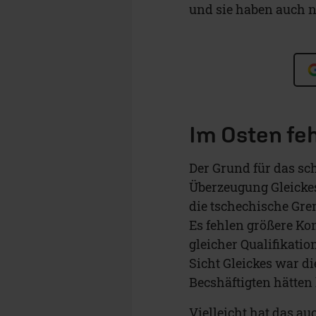
und sie haben auch n
Im Osten fe
Der Grund für das sc
Überzeugung Gleickes 
die tschechische Gre
Es fehlen größere Ko
gleicher Qualifikatio
Sicht Gleickes war d
Becshäftigten hätten 
Vielleicht hat das au