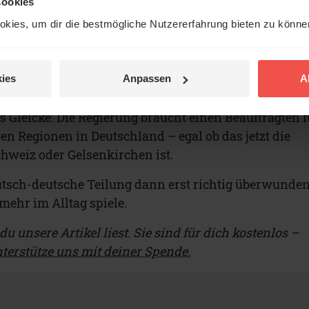
Cookies
ukunft? Im Jahr 2019 fällt der Soli-Zuschlag weg. No
kies, um dir die bestmögliche Nutzererfahrung bieten zu könn
en Deutschlands allerdings der Brexit treffen. Denn:
wird die EU durchschnittlich ärmer. Der Osten
atistisch wohlhabender. Und damit könnten
ies
Anpassen
A
en.
s Gleicke: Die Regierung braucht einen Beauftragten f
en Regionen in Deutschland – egal ob das jetzt die
weiz oder Gelsenkirchen ist.
utsch-deutsche Teilung dann erst richtig überwunden
mehr im Alltag spiele.
u unsere Artikel liest. Sie sind für dich kostenlos –
terstütze uns mit deiner Spende.