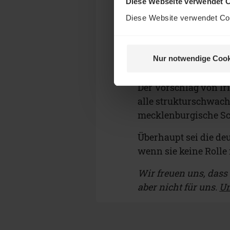
Diese Webseite verwendet 
Und was bringt die Z
Diese Website verwendet Coo
härter könnte den Ost
Ohne Großbritannien 
Deutschlands rein st
Nur notwendige Cook
Fördergelder wegfall
Der Vorschlag von Iri
alle strukturschwach
mecklenburgische Sch
Überhaupt sei die de
wenn sie keine Rolle 
Wir freuen uns, dass d
aber nicht für uns.
Un