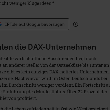
icht weniger kluge Ideen.“
ERF.de auf Google bevorzugen
hlen die DAX-Unternehmen
hlechte wirtschaftliche Abschneiden liegt nach
an anderer Stelle: Von der Ostseeküste bis runter an
nze gibt es kein einziges DAX-notiertes Unternehmen.
nzerne. Nachwievor wird im Osten Deutschlands bei
n im Durchschnitt weniger verdient. Ein Fortschritt a
ie Einführung des Mindestlohns. Über 22 Prozent der
hiervon profitiert.
ch die Lebenszufriedenheit in Ost wie West gesteigert.