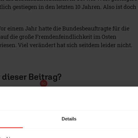
tlich gestiegen in den letzten 10 Jahren. Also ist doch
r einem Jahr hatte die Bundesbeauftragte für die
auf die große Fremdenfeindlichkeit im Osten
esen. Viel verändert hat sich seitdem leider nicht.
r dieser Beitrag?
50
OKAY
GUT
SEHR GUT
Details
t Nachteil für den Osten