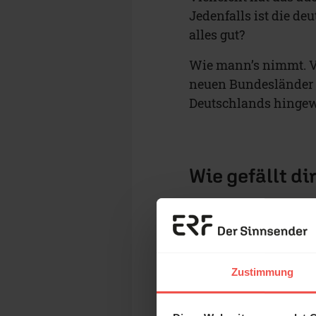
Jedenfalls ist die deu
alles gut?
Wie mann’s nimmt. Vo
neuen Bundesländer 
Deutschlands hingewi
Wie gefällt di
GAR NICHT
Zustimmung
Brexit bring