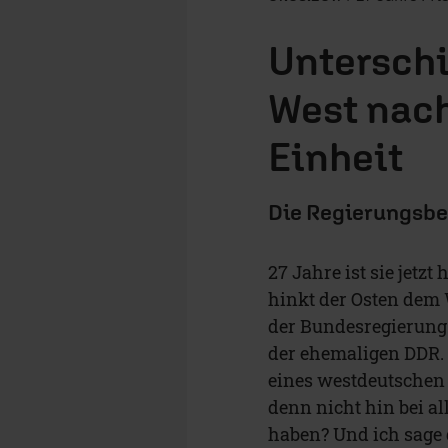
Untersch
West nach
Einheit
Die Regierungsbea
27 Jahre ist sie jet
hinkt der Osten dem W
der Bundesregierung 
der ehemaligen DDR. 
eines westdeutschen
denn nicht hin bei a
haben? Und ich sage 