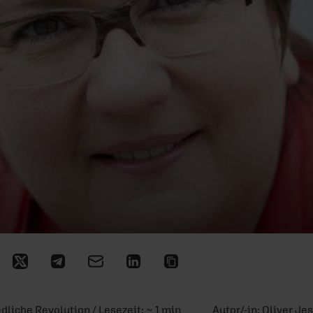
edliche Revolution / Lesezeit: ~ 1 min
Autor/-in:
Oliver Je