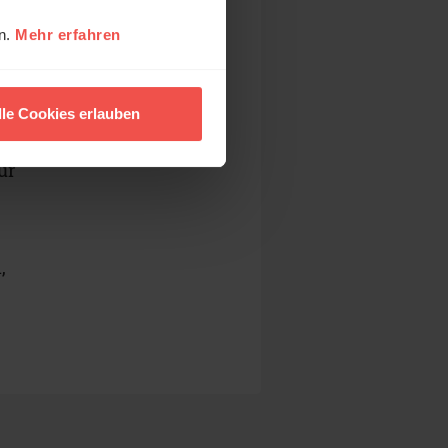
ch
en.
Mehr erfahren
lle Cookies erlauben
ür
,