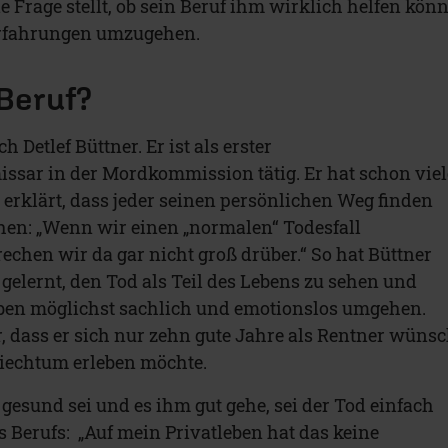
e Frage stellt, ob sein Beruf ihm wirklich helfen könn
erfahrungen umzugehen.
 Beruf?
h Detlef Büttner. Er ist als erster
sar in der Mordkommission tätig. Er hat schon viel
erklärt, dass jeder seinen persönlichen Weg finden
en: „Wenn wir einen „normalen“ Todesfall
chen wir da gar nicht groß drüber.“ So hat Büttner
 gelernt, den Tod als Teil des Lebens zu sehen und
ben möglichst sachlich und emotionslos umgehen.
r, dass er sich nur zehn gute Jahre als Rentner wünsc
Siechtum erleben möchte.
gesund sei und es ihm gut gehe, sei der Tod einfach
s Berufs: „Auf mein Privatleben hat das keine