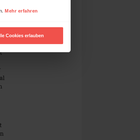
em
en.
Mehr erfahren
lle Cookies erlauben
t
r
al
m
t
in