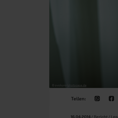
© ovokuro/
photocase.de
16.04.2014
/ Bericht / Le