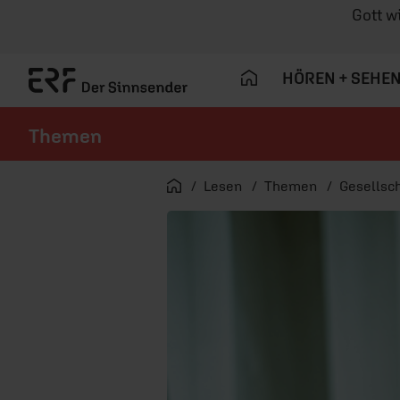
Gott w
HÖREN + SEHE
Themen
Navigation überspringen
Startseite
Lesen
Themen
Gesellsch