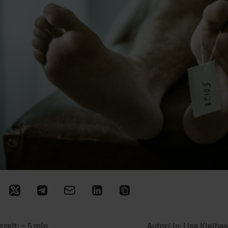
sezeit: ~ 5 min
Autor/-in:
Lisa Kielba