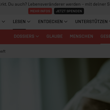
irkt. Du auch? Lebensveränderer werden – mit deiner 
MEHR INFOS
JETZT SPENDEN
N
LESEN
ENTDECKEN
UNTERSTÜTZEN
DOSSIERS
GLAUBE
MENSCHEN
GES
aft