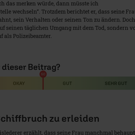
h das merken würde, dann müsste ich
elle wechseln“. Trotzdem berichtet er, dass seine Fr
ahnt, sein Verhalten oder seinen Ton zu ändern. Doc
 auf seinen täglichen Umgang mit dem Tod, sondern v
f als Polizeibeamter.
r dieser Beitrag?
50
OKAY
GUT
SEHR GUT
Schiffbruch zu erleiden
islederer erzählt, dass seine Frau manchmal behaupt