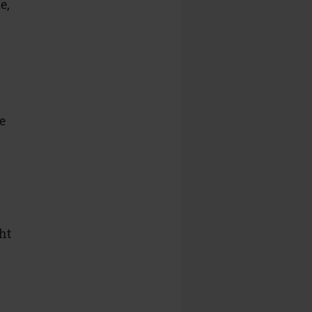
e,
e
ht