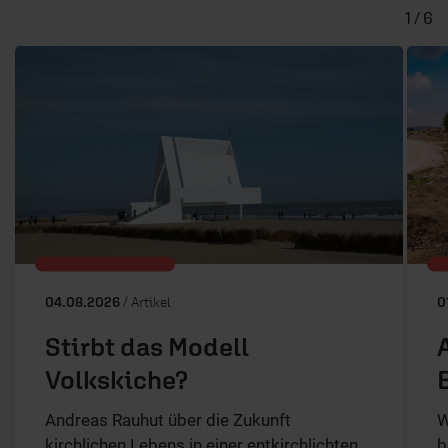
1 / 6
04.08.2026
/ Artikel
0
Stirbt das Modell
Volkskiche?
Andreas Rauhut über die Zukunft
W
kirchlichen Lebens in einer entkirchlichten
b