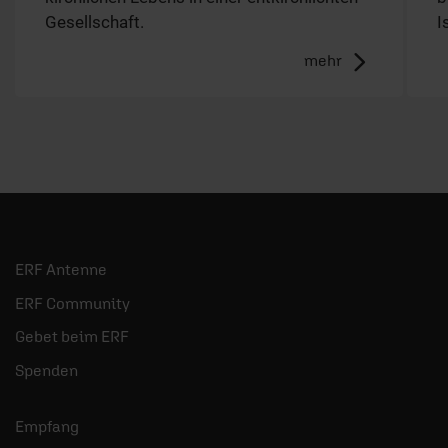
Gesellschaft.
I
mehr
ERF Antenne
ERF Community
Gebet beim ERF
Spenden
Empfang