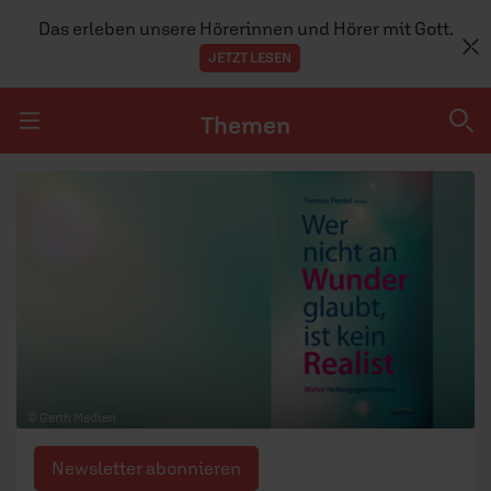
Das erleben unsere Hörerinnen und Hörer mit Gott.
JETZT LESEN
Themen
Navigation überspringen
Themen
DOSSIERS
GLAUBE
MENSCHEN
GESELLSCHAFT
© Gerth Medien
LEBEN
Newsletter abonnieren
TEAM