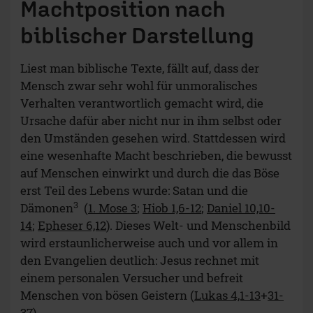
Machtposition nach
biblischer Darstellung
Liest man biblische Texte, fällt auf, dass der
Mensch zwar sehr wohl für unmoralisches
Verhalten verantwortlich gemacht wird, die
Ursache dafür aber nicht nur in ihm selbst oder
den Umständen gesehen wird. Stattdessen wird
eine wesenhafte Macht beschrieben, die bewusst
auf Menschen einwirkt und durch die das Böse
erst Teil des Lebens wurde: Satan und die
3
Dämonen
(
1. Mose 3
;
Hiob 1,6-12
;
Daniel 10,10-
14
;
Epheser 6,12
). Dieses Welt- und Menschenbild
wird erstaunlicherweise auch und vor allem in
den Evangelien deutlich: Jesus rechnet mit
einem personalen Versucher und befreit
Menschen von bösen Geistern (
Lukas 4,1-13
+
31-
37
).