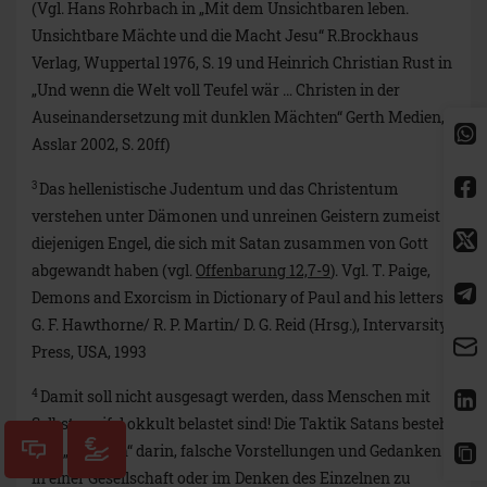
(Vgl. Hans Rohrbach in „Mit dem Unsichtbaren leben.
Unsichtbare Mächte und die Macht Jesu“ R.Brockhaus
Verlag, Wuppertal 1976, S. 19 und Heinrich Christian Rust in
„Und wenn die Welt voll Teufel wär … Christen in der
Auseinandersetzung mit dunklen Mächten“ Gerth Medien,
Asslar 2002, S. 20ff)
3
Das hellenistische Judentum und das Christentum
verstehen unter Dämonen und unreinen Geistern zumeist
diejenigen Engel, die sich mit Satan zusammen von Gott
abgewandt haben (vgl.
Offenbarung 12,7-9
). Vgl. T. Paige,
Demons and Exorcism in Dictionary of Paul and his letters,
G. F. Hawthorne/ R. P. Martin/ D. G. Reid (Hrsg.), Intervarsity
Press, USA, 1993
4
Damit soll nicht ausgesagt werden, dass Menschen mit
Selbstzweifel okkult belastet sind! Die Taktik Satans besteht
hier „lediglich“ darin, falsche Vorstellungen und Gedanken
in einer Gesellschaft oder im Denken des Einzelnen zu