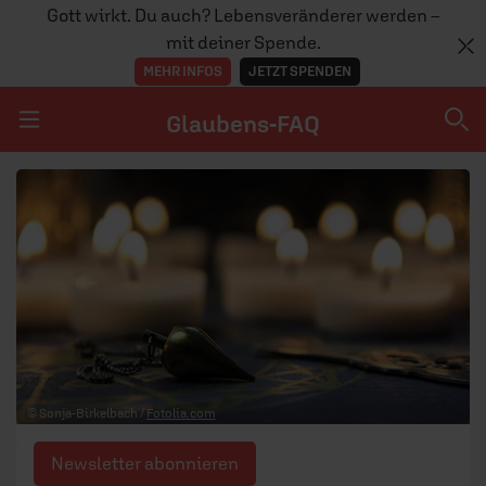
Gott wirkt. Du auch? Lebensveränderer werden –
mit deiner Spende.
MEHR INFOS
JETZT SPENDEN
Glaubens-FAQ
Navigation überspringen
Glaubens-FAQ
TEAM
© Sonja-Birkelbach /
Fotolia.com
Newsletter abonnieren