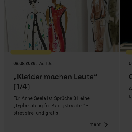
08.08.2026
/ WortGut
0
„Kleider machen Leute“
(1/4)
A
u
Für Anne Seela ist Sprüche 31 eine
„Typberatung für Königstöchter“ -
stressfrei und gratis.
mehr