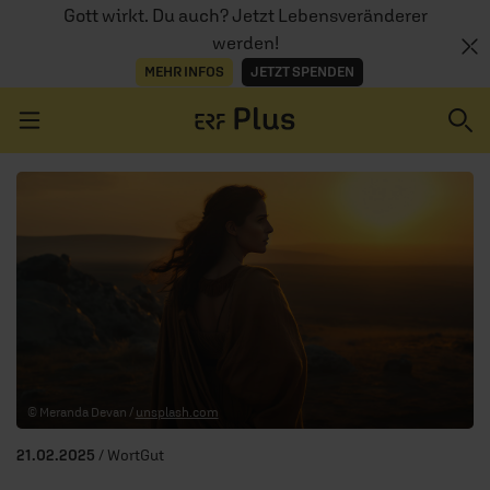
Gott wirkt. Du auch? Jetzt Lebensveränderer
werden!
MEHR INFOS
JETZT SPENDEN
Navigation überspringen
ERZÄHL MAL
AUDIOTHEK
PROGRAMM
MITMACHEN
© Meranda Devan /
unsplash.com
PODCASTS
21.02.2025
/ WortGut
ÜBER