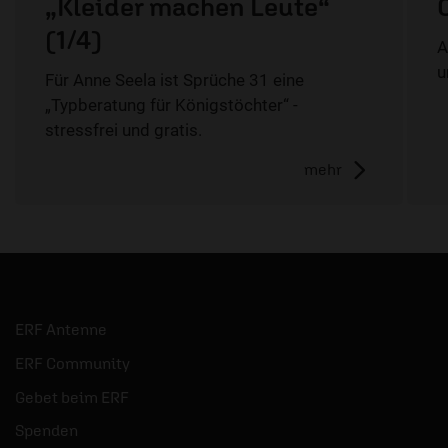
„Kleider machen Leute“
(1/4)
A
u
Für Anne Seela ist Sprüche 31 eine
„Typberatung für Königstöchter“ -
stressfrei und gratis.
mehr
ERF Antenne
ERF Community
Gebet beim ERF
Spenden