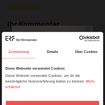
Ihr Kommentar
Name:
Zustimmung
Details
Über Cookies
E-Mail:
Diese Webseite verwendet Cookies
© Ruth Schneider / ERF
Diese Website verwendet Cookies, um dir die
Die E-Mail-Adresse wird nicht veröffentlicht.
bestmögliche Nutzererfahrung bieten zu können.
Mehr
Kommentar:
erfahren
Erzähl mal!
Das erleben unsere Hörerinnen und
Hörer mit Gott ...