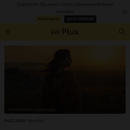
Gott wirkt. Du auch? Jetzt Lebensveränderer
werden!
MEHR INFOS
JETZT SPENDEN
Navigation überspringen
ERZÄHL MAL
AUDIOTHEK
PROGRAMM
MITMACHEN
© MerandaDevan /
pixabay.com
PODCASTS
24.01.2025
/ WortGut
ÜBER