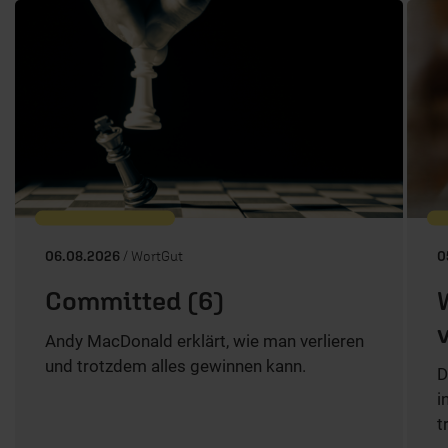
06.08.2026
/ WortGut
0
Committed (6)
Andy MacDonald erklärt, wie man verlieren
und trotzdem alles gewinnen kann.
D
i
t