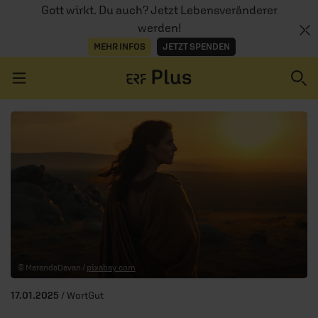
Gott wirkt. Du auch? Jetzt Lebensveränderer
werden!
MEHR INFOS
JETZT SPENDEN
Navigation überspringen
ERZÄHL MAL
AUDIOTHEK
PROGRAMM
MITMACHEN
© MerandaDevan /
pixabay.com
PODCASTS
17.01.2025
/ WortGut
ÜBER