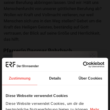
seiner Berufung abbringen lassen. Und wir: Hält uns
Menschenfurcht von unserer göttlichen Berufung ab?
Wollen wir Kraft und Vollmacht verlieren, nur weil
Menschen sich uns in den Weg stellen? Gebet um die
Kraft des Heiligen Geistes, beständig auf Gott
vertrauen, der Blick auf seine Größe und Herrlichkeit,
das hilft.
Pfarrerin Dagmar Rohrbach
Zustimmung
Details
Über Cookies
Diese Webseite verwendet Cookies
© Ruth Schneider / ERF
Diese Website verwendet Cookies, um dir die
bestmögliche Nutzererfahrung bieten zu können.
Mehr