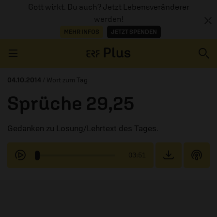
Gott wirkt. Du auch? Jetzt Lebensveränderer
werden!
MEHR INFOS
JETZT SPENDEN
Navigation überspringen
04.10.2014
/ Wort zum Tag
Sprüche 29,25
ERZÄHL MAL
Gedanken zu Losung/Lehrtext des Tages.
AUDIOTHEK
PROGRAMM
03:51
MITMACHEN
PODCASTS
ÜBER