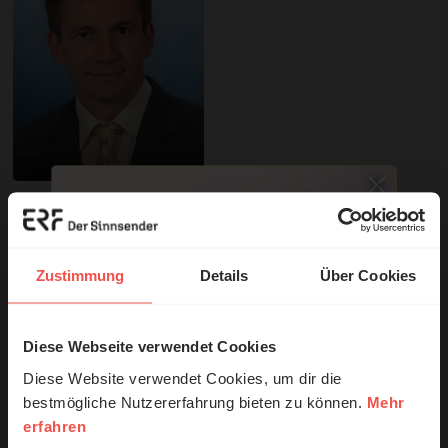
Sie möchten noch tiefer in die Bibel eintauchen? Wir
empfehlen unsere Sendereihe:
Zustimmung
Details
Über Cookies
Anstoß
Diese Webseite verwendet Cookies
© Ruth Schneider / ERF
Nutzungsrechte
Diese Website verwendet Cookies, um dir die
bestmögliche Nutzererfahrung bieten zu können.
Mehr
erfahren
Erzähl mal!