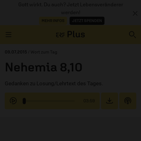
Gott wirkt. Du auch? Jetzt Lebensveränderer
werden!
MEHR INFOS
JETZT SPENDEN
Navigation überspringen
09.07.2015
/ Wort zum Tag
Nehemia 8,10
ERZÄHL MAL
Gedanken zu Losung/Lehrtext des Tages.
AUDIOTHEK
PROGRAMM
03:59
MITMACHEN
PODCASTS
ÜBER