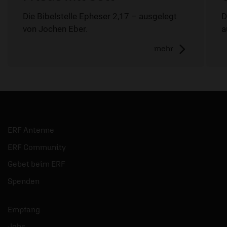
Die Bibelstelle Epheser 2,17 – ausgelegt
D
von Jochen Eber.
a
mehr
ERF Antenne
ERF Community
Gebet beim ERF
Spenden
Empfang
Jobs