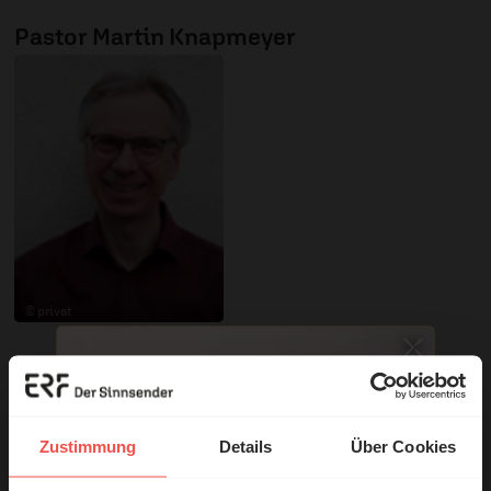
Pastor Martin Knapmeyer
© privat
Sie möchten noch tiefer in die Bibel eintauchen? Wir
empfehlen unsere Sendereihe:
Zustimmung
Details
Über Cookies
Anstoß