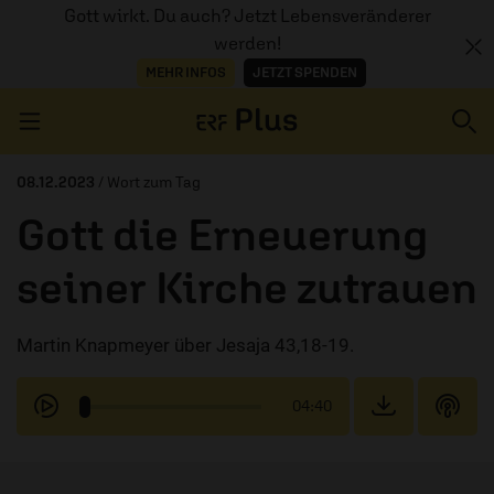
Gott wirkt. Du auch? Jetzt Lebensveränderer
werden!
MEHR INFOS
JETZT SPENDEN
Navigation überspringen
08.12.2023
/ Wort zum Tag
Gott die Erneuerung
ERZÄHL MAL
seiner Kirche zutrauen
AUDIOTHEK
Martin Knapmeyer über Jesaja 43,18-19.
PROGRAMM
MITMACHEN
04:40
PODCASTS
ÜBER