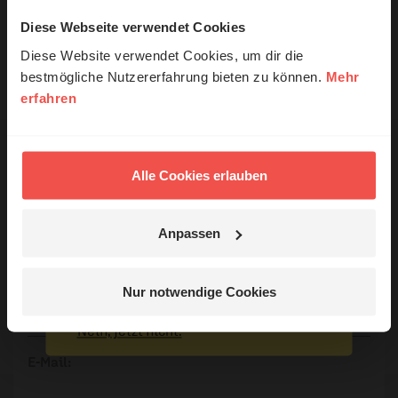
Diese Webseite verwendet Cookies
ERF Antenne online lesen
© Ruth Schneider / ERF
Dossier zum Thema: „Warum Kirche?“
Diese Website verwendet Cookies, um dir die
bestmögliche Nutzererfahrung bieten zu können.
Mehr
Nutzungsrechte
erfahren
Erzähl mal!
Das erleben unsere Hörerinnen und
Hörer mit Gott ...
Alle Cookies erlauben
Ihr Kommentar
Anpassen
Jetzt Geschichten
entdecken
Nur notwendige Cookies
Name:
Nein, jetzt nicht.
E-Mail: