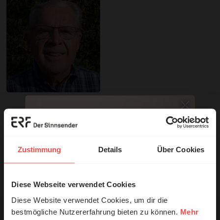
Sie möchten noch tiefer in die Bibel eintauchen? Wir
empfehlen unsere Sendereihe:
Zustimmung
Details
Über Cookies
Anstoß
Nutzungsrechte
Diese Webseite verwendet Cookies
© Ruth Schneider / ERF
Diese Website verwendet Cookies, um dir die
bestmögliche Nutzererfahrung bieten zu können.
Mehr