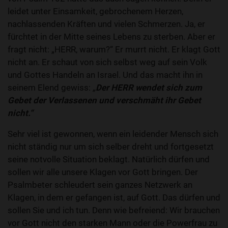
leidet unter Einsamkeit, gebrochenem Herzen,
nachlassenden Kräften und vielen Schmerzen. Ja, er
fürchtet in der Mitte seines Lebens zu sterben. Aber er
fragt nicht: „HERR, warum?“ Er murrt nicht. Er klagt Gott
nicht an. Er schaut von sich selbst weg auf sein Volk
und Gottes Handeln an Israel. Und das macht ihn in
seinem Elend gewiss:
„
Der HERR wendet sich zum
Gebet der Verlassenen und verschmäht ihr Gebet
nicht.“
Sehr viel ist gewonnen, wenn ein leidender Mensch sich
nicht ständig nur um sich selber dreht und fortgesetzt
seine notvolle Situation beklagt. Natürlich dürfen und
sollen wir alle unsere Klagen vor Gott bringen. Der
Psalmbeter schleudert sein ganzes Netzwerk an
Klagen, in dem er gefangen ist, auf Gott. Das dürfen und
sollen Sie und ich tun. Denn wie befreiend: Wir brauchen
vor Gott nicht den starken Mann oder die Powerfrau zu