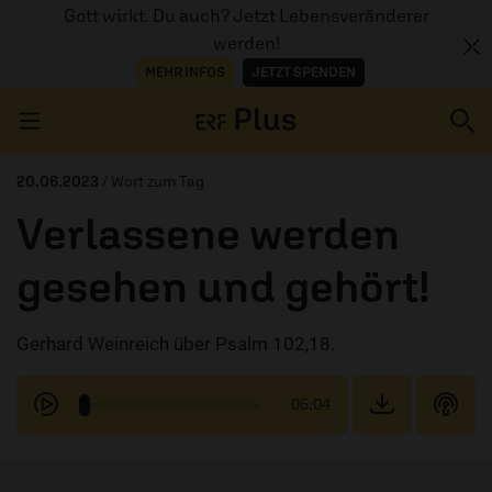
Gott wirkt. Du auch? Jetzt Lebensveränderer
werden!
MEHR INFOS
JETZT SPENDEN
Navigation überspringen
20.06.2023
/ Wort zum Tag
Verlassene werden
ERZÄHL MAL
gesehen und gehört!
AUDIOTHEK
Gerhard Weinreich über Psalm 102,18.
PROGRAMM
MITMACHEN
05:04
PODCASTS
ÜBER