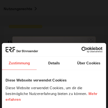
Nutzungsrechte
Ihr Kommentar
Name:
Zustimmung
Details
Über Cookies
Diese Webseite verwendet Cookies
© Ruth Schneider / ERF
E-Mail:
Diese Website verwendet Cookies, um dir die
bestmögliche Nutzererfahrung bieten zu können.
Mehr
Die E-Mail-Adresse wird nicht veröffentlicht.
erfahren
Erzähl mal!
Kommentar: