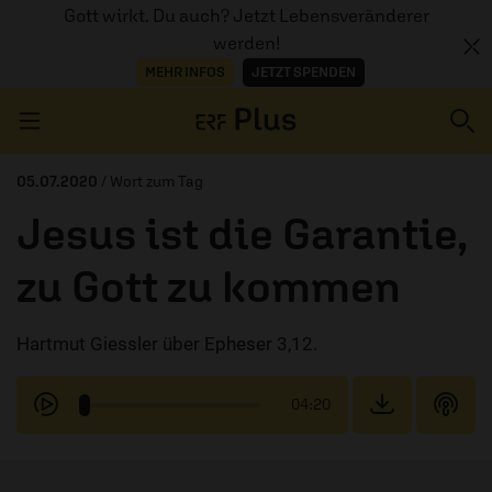
Gott wirkt. Du auch? Jetzt Lebensveränderer
werden!
MEHR INFOS
JETZT SPENDEN
Navigation überspringen
05.07.2020
/ Wort zum Tag
Jesus ist die Garantie,
ERZÄHL MAL
zu Gott zu kommen
AUDIOTHEK
Hartmut Giessler über Epheser 3,12.
PROGRAMM
MITMACHEN
04:20
PODCASTS
ÜBER