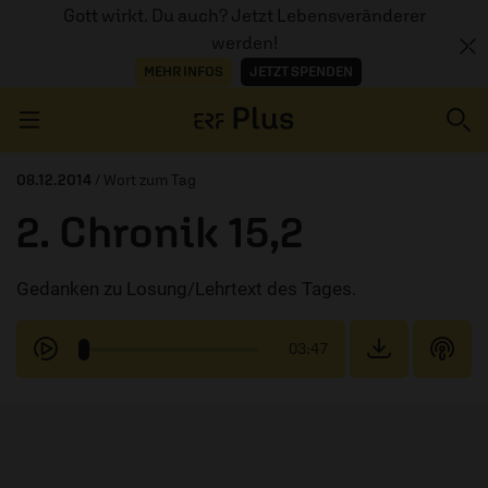
Gott wirkt. Du auch? Jetzt Lebensveränderer
werden!
MEHR INFOS
JETZT SPENDEN
Navigation überspringen
08.12.2014
/ Wort zum Tag
2. Chronik 15,2
ERZÄHL MAL
Gedanken zu Losung/Lehrtext des Tages.
AUDIOTHEK
PROGRAMM
03:47
MITMACHEN
PODCASTS
ÜBER