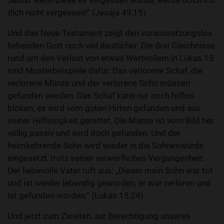
Selbst wenn diese es vergessen würde, werde doch ich
dich nicht vergessen!“ (Jesaja 49,15)
Und das Neue Testament zeigt den voraussetzungslos
liebenden Gott noch viel deutlicher. Die drei Gleichnisse
rund um den Verlust von etwas Wertvollem in Lukas 15
sind Musterbeispiele dafür: Das verlorene Schaf, die
verlorene Münze und der verlorene Sohn müssen
gefunden werden. Das Schaf kann nur noch hilflos
blöken; es wird vom guten Hirten gefunden und aus
seiner Hilflosigkeit gerettet. Die Münze ist vom Bild her
völlig passiv und wird doch gefunden. Und der
heimkehrende Sohn wird wieder in die Sohneswürde
eingesetzt, trotz seiner verwerflichen Vergangenheit.
Der liebevolle Vater ruft aus: „Dieser mein Sohn war tot
und ist wieder lebendig geworden, er war verloren und
ist gefunden worden.“ (Lukas 15,24)
Und jetzt zum Zweiten, zur Berechtigung unseres