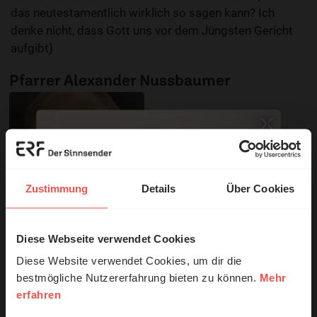
das neutestamentlich wirklich so sagen kann? Ich
denke nicht, dass Gott uns vor dem Jüngsten Gericht
aufgibt)
Pfarrer Alexander Nussbaumer
Zustimmung
Details
Über Cookies
Diese Webseite verwendet Cookies
© Ruth Schneider / ERF
Diese Website verwendet Cookies, um dir die
bestmögliche Nutzererfahrung bieten zu können.
Mehr
erfahren
Erzähl mal!
Sie möchten noch tiefer in die Bibel eintauchen? Wir