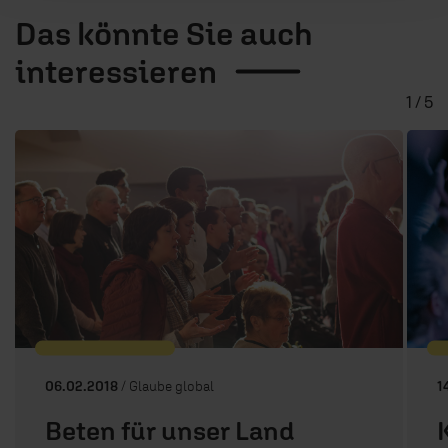
Das könnte Sie auch
interessieren
1 / 5
06.02.2018
/ Glaube global
1
Beten für unser Land