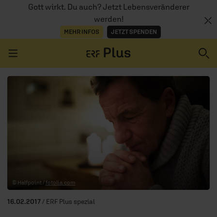
Gott wirkt. Du auch? Jetzt Lebensveränderer
werden!
MEHR INFOS
JETZT SPENDEN
Navigation überspringen
ERZÄHL MAL
AUDIOTHEK
PROGRAMM
MITMACHEN
© Halfpoint /
fotolia.com
PODCASTS
16.02.2017
/ ERF Plus spezial
ÜBER