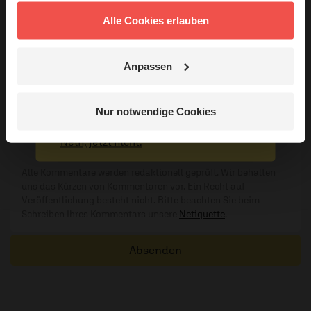
Hörer mit Gott ...
Alle Cookies erlauben
Meinen Kommentar nicht öffentlich teilen.
Ich bin damit einverstanden, dass meine Angaben
Anpassen
anonymisiert erfasst und zum Zweck der
Jetzt Geschichten
Verbesserung unseres Online-Angebots
entdecken
Nur notwendige Cookies
ausgewertet werden. Es erfolgt keine Weitergabe
Ihrer Daten an Dritte. Näheres siehe
Nein, jetzt nicht.
Datenschutzerklärung
.
Alle Kommentare werden redaktionell geprüft. Wir behalten
uns das Kürzen von Kommentaren vor. Ein Recht auf
Veröffentlichung besteht nicht. Bitte beachten Sie beim
Schreiben Ihres Kommentars unsere
Netiquette
.
Absenden