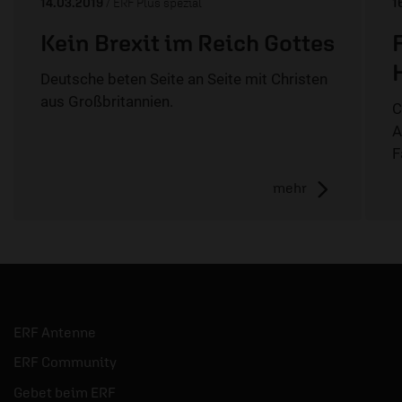
14.03.2019
/ ERF Plus spezial
1
Kein Brexit im Reich Gottes
Deutsche beten Seite an Seite mit Christen
aus Großbritannien.
C
A
F
mehr
ERF Antenne
ERF Community
Gebet beim ERF