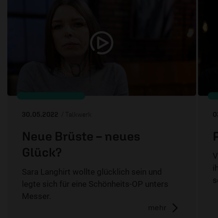
30.05.2022
/ Talkwerk
0
Neue Brüste – neues
Glück?
V
i
Sara Langhirt wollte glücklich sein und
s
legte sich für eine Schönheits-OP unters
Messer.
mehr