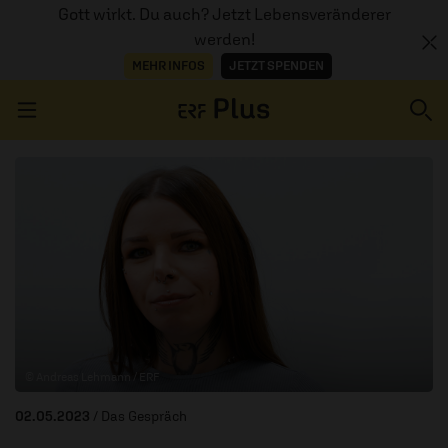
Gott wirkt. Du auch? Jetzt Lebensveränderer
werden!
MEHR INFOS
JETZT SPENDEN
Navigation überspringen
ERZÄHL MAL
AUDIOTHEK
PROGRAMM
MITMACHEN
© Andreas Lehmann / ERF
PODCASTS
02.05.2023
/ Das Gespräch
ÜBER