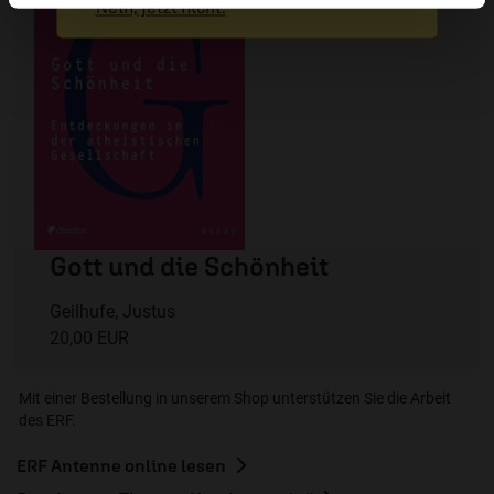
Nein, jetzt nicht.
Gott und die Schönheit
Geilhufe, Justus
20,00 EUR
Mit einer Bestellung in unserem Shop unterstützen Sie die Arbeit
des ERF.
ERF Antenne online lesen