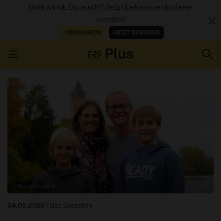
Gott wirkt. Du auch? Jetzt Lebensveränderer
werden!
MEHR INFOS
JETZT SPENDEN
Navigation überspringen
ERZÄHL MAL
AUDIOTHEK
PROGRAMM
MITMACHEN
© Markus Lüdtke
PODCASTS
04.05.2026
/ Das Gespräch
ÜBER