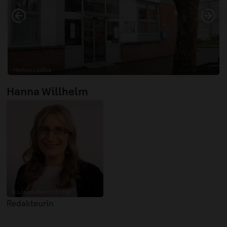
Vorheriges
Nä
Markus Lüdtke
Patchwork Center von außen
Hanna Willhelm
© Lorena Remhof / ERF
Redakteurin