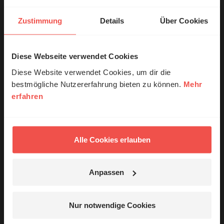
Zustimmung
Details
Über Cookies
Diese Webseite verwendet Cookies
© Ruth Schneider / ERF
Diese Website verwendet Cookies, um dir die
bestmögliche Nutzererfahrung bieten zu können.
Mehr
erfahren
Erzähl mal!
Die atheistische Gesellschaft und
Das erleben unsere Hörerinnen und
ihre Kirche
Hörer mit Gott ...
Alle Cookies erlauben
Justus Geilhufe
20,00 EUR
Anpassen
Jetzt Geschichten
entdecken
Nur notwendige Cookies