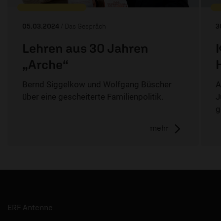
05.03.2024
/ Das Gespräch
3
Lehren aus 30 Jahren
„Arche“
Bernd Siggelkow und Wolfgang Büscher
A
über eine gescheiterte Familienpolitik.
J
g
mehr
ERF Antenne