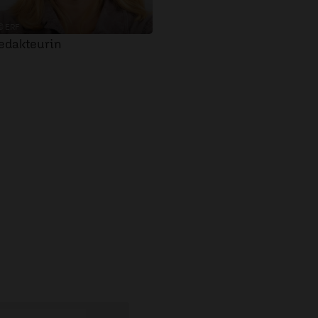
© ERF
edakteurin