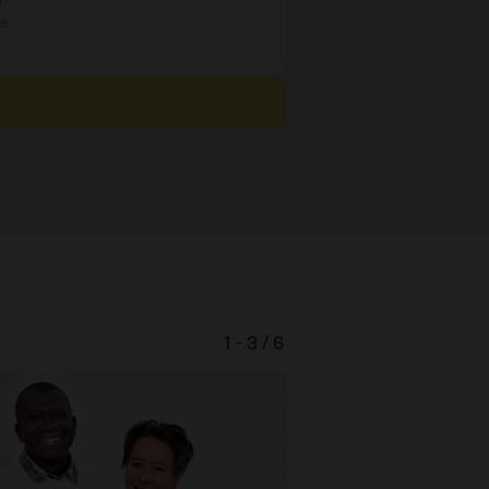
re
1 - 3 / 6
Trauma behandel
bewahr