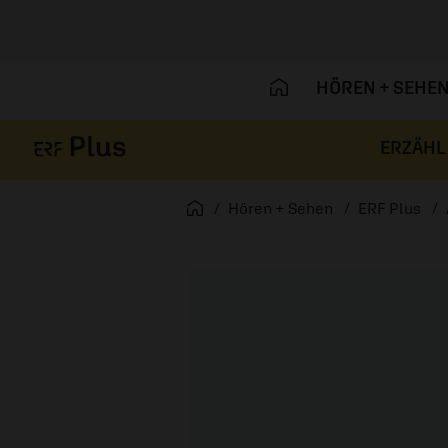
HÖREN + SEHE
ERZÄHL
Navigation überspringen
Startseite
Hören + Sehen
ERF Plus