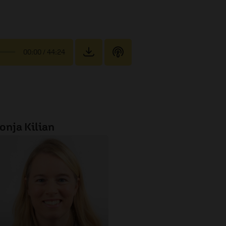
00:00
/ 44:24
onja Kilian