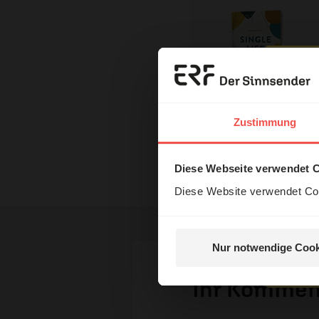
Erzä
Das 
Zustimmung
Mit einer Bestellung in unser
und H
Nutzungsrechte
Diese Webseite verwendet 
Diese Website verwendet Coo
Nur notwendige Cook
Nein, 
Ihr Kommen