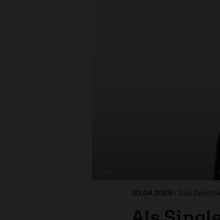
© ERF
30.04.2026
/ Das Gesprä
Als Singl