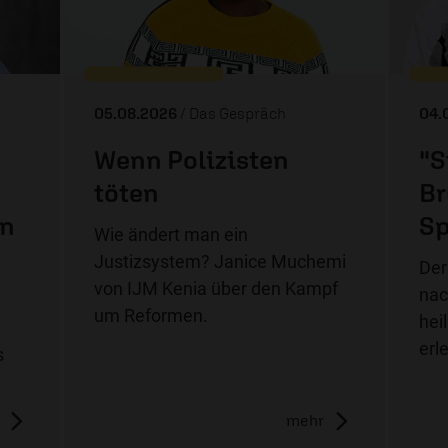
05.08.2026
/ Das Gespräch
04.
Wenn Polizisten
"S
töten
Br
in
Sp
Wie ändert man ein
Justizsystem? Janice Muchemi
Der
von IJM Kenia über den Kampf
nac
um Reformen.
hei
erl
s
mehr