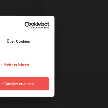
Über Cookies
en.
Mehr erfahren
lle Cookies erlauben