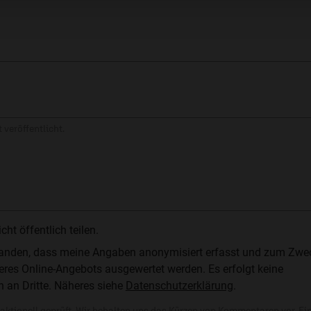
 veröffentlicht.
t öffentlich teilen.
standen, dass meine Angaben anonymisiert erfasst und zum Zwe
res Online-Angebots ausgewertet werden. Es erfolgt keine
n an Dritte. Näheres siehe
Datenschutzerklärung
.
ktionell geprüft. Wir behalten uns das Kürzen von Kommentaren vor. Ei