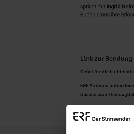
spricht mit
Ingrid Hei
Buddhismus ihre Erlö
Link zur Sendung
Gebet für die buddhisti
ERF Antenne online les
Dossier zum Thema: „Ge
Nutzungsrechte
Erzä