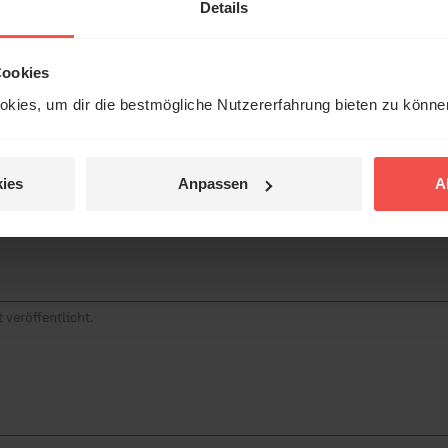
erleben unsere Hörerinnen
Details
örer mit Gott ...
Cookies
tar
kies, um dir die bestmögliche Nutzererfahrung bieten zu könn
Jetzt Geschichten
entdecken
ies
Anpassen
A
jetzt nicht.
© Ruth Schneider / ERF
 veröffentlicht.