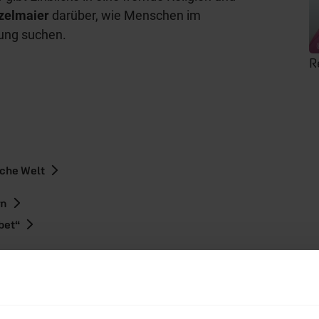
nzelmaier
darüber, wie Menschen im
sung suchen.
R
sche Welt
en
bet“
hl mal!