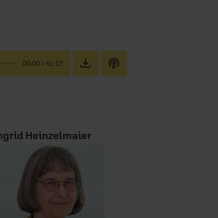
00:00
/ 41:12
ngrid Heinzelmaier