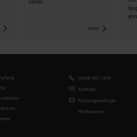
näher.
län
ahn
mehr
mpfang
06441 957-1414
bs
Kontakt
wsletter
Nutzungsanfrage
dcasts
Mediadaten
esse