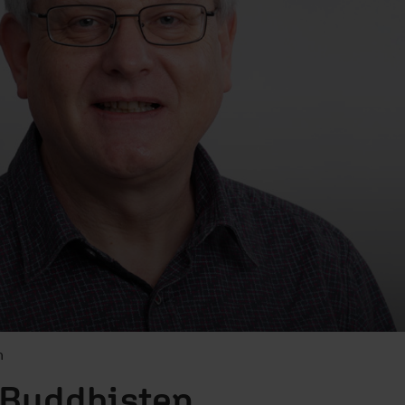
h
 Buddhisten