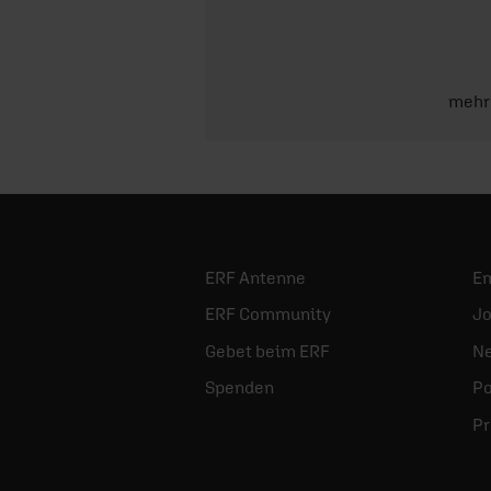
mehr
ERF Antenne
E
ERF Community
Jo
Gebet beim ERF
Ne
Spenden
Po
Pr