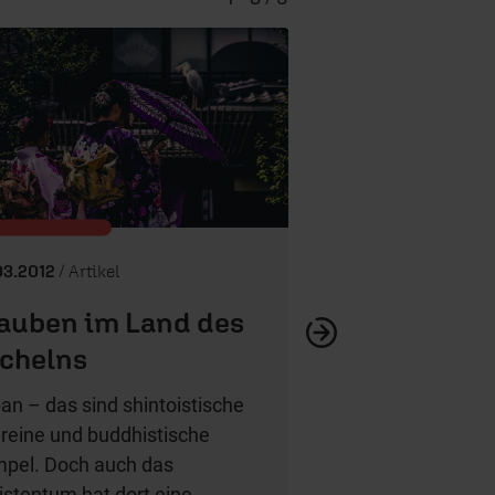
Wie sollen wi
03.2012
/ Artikel
auben im Land des
chelns
an – das sind shintoistische
reine und buddhistische
pel. Doch auch das
istentum hat dort eine