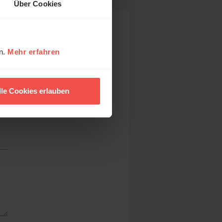
Über Cookies
en.
Mehr erfahren
lle Cookies erlauben