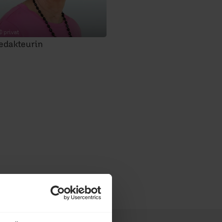
© privat
edakteurin