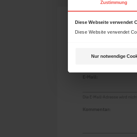
Das 
Zustimmung
und H
Diese Webseite verwendet 
Ihr Kommen
Diese Website verwendet Coo
Name:
Nur notwendige Cook
Nein, 
E-Mail:
Die E-Mail-Adresse wird nicht
Kommentar: