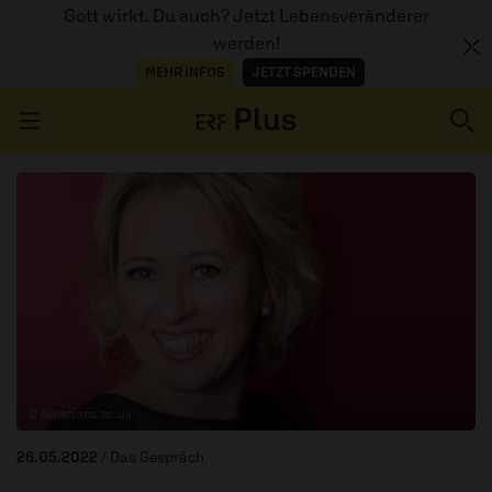
Gott wirkt. Du auch? Jetzt Lebensveränderer
werden!
MEHR INFOS
JETZT SPENDEN
Navigation überspringen
ERZÄHL MAL
AUDIOTHEK
PROGRAMM
MITMACHEN
© allnations.ac.uk
PODCASTS
26.05.2022
/ Das Gespräch
ÜBER