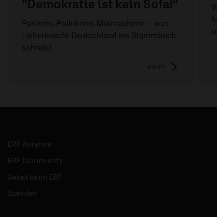
"Demokratie ist kein Sofa!"
W
M
Pastorin, Politikerin, Mutmacherin – was
u
Lieberknecht Deutschland ins Stammbuch
schreibt.
mehr
ERF Antenne
ERF Community
Gebet beim ERF
Spenden