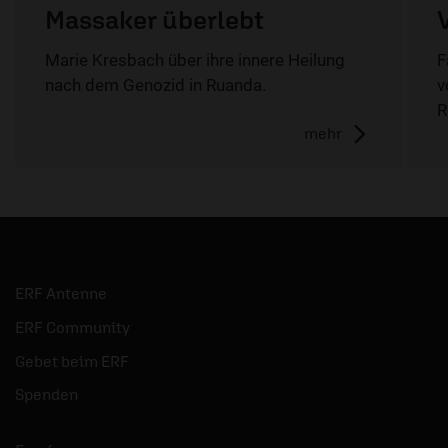
Massaker überlebt
Marie Kresbach über ihre innere Heilung
F
nach dem Genozid in Ruanda.
v
R
mehr
ERF Antenne
ERF Community
Gebet beim ERF
Spenden