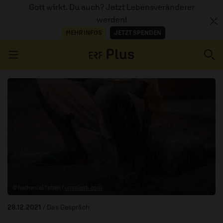
Gott wirkt. Du auch? Jetzt Lebensveränderer
werden!
MEHR INFOS
JETZT SPENDEN
Navigation überspringen
ERZÄHL MAL
AUDIOTHEK
PROGRAMM
MITMACHEN
© Nathaniel Tetteh /
unsplash.com
PODCASTS
28.12.2021
/ Das Gespräch
ÜBER