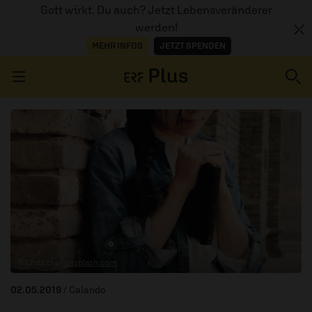
Gott wirkt. Du auch? Jetzt Lebensveränderer
werden!
MEHR INFOS
JETZT SPENDEN
Navigation überspringen
ERZÄHL MAL
AUDIOTHEK
PROGRAMM
MITMACHEN
© Chris Liu /
unsplash.com
PODCASTS
02.05.2019
/ Calando
ÜBER