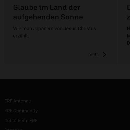
Glaube im Land der
aufgehenden Sonne
Wie man Japanern von Jesus Christus
H
erzählt.
M
D
mehr
ERF Antenne
ERF Community
Gebet beim ERF