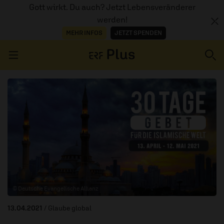
Gott wirkt. Du auch? Jetzt Lebensveränderer
werden!
MEHR INFOS
JETZT SPENDEN
Navigation überspringen
ERZÄHL MAL
AUDIOTHEK
PROGRAMM
MITMACHEN
© Deutsche Evangelische Allianz
PODCASTS
13.04.2021
/ Glaube global
ÜBER