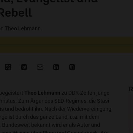
Rebell
on Theo Lehmann.
R
begeistert
Theo Lehmann
zu DDR-Zeiten junge
ristus. Zum Ärger des SED-Regimes: die Stasi
us und bedroht ihn. Nach der Wiedervereinigung
gelist durch das ganze Land, u.a. mit dem
. Bundesweit bekannt wird er als Autor und
st sein Wissen über Blues und Gospelmusik. Am