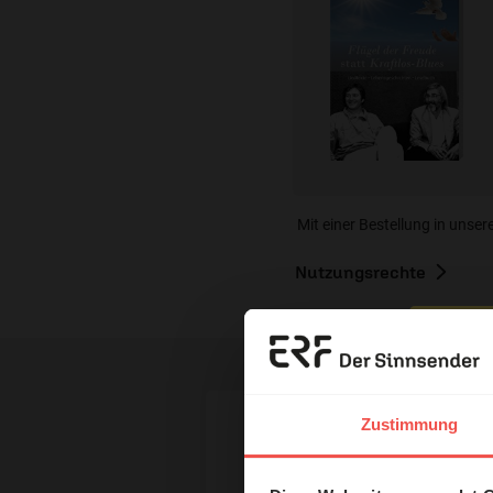
Mit einer Bestellung in unser
Nutzungsrechte
Erzä
Das 
Zustimmung
und H
Ihr Kommen