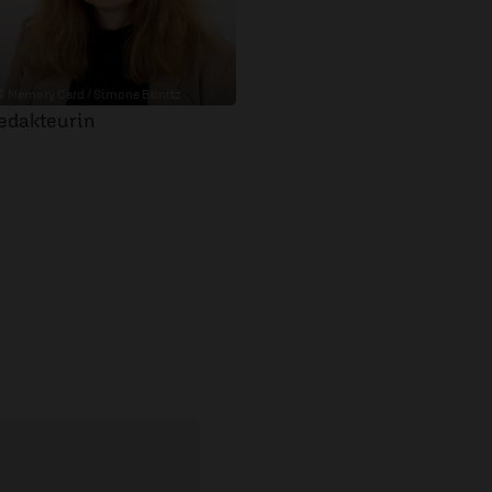
© Memory Card / Simone Bonitz
edakteurin