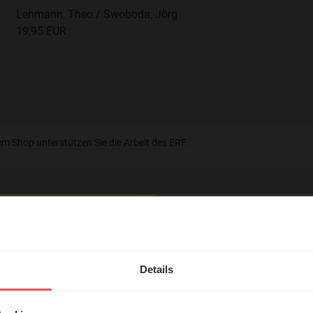
Lehmann, Theo / Swoboda, Jörg
19,95 EUR
em Shop unterstützen Sie die Arbeit des ERF.
hl mal!
erleben unsere Hörerinnen
Details
örer mit Gott ...
tar