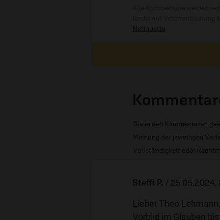
Alle Kommentare werden reda
Recht auf Veröffentlichung 
Netiquette
.
Kommentare
Die in den Kommentaren geä
Meinung der jeweiligen Verfa
Vollständigkeit oder Rechtm
Steffi P.
/
25.05.2024, 
Lieber Theo Lehmann, v
Vorbild im Glauben bis