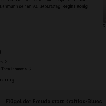
eo Lehmann seinen 90. Geburtstag.
Regina König
R
g
nn
r. Theo Lehmann
endung
Flügel der Freude statt Kraftlos-Blues