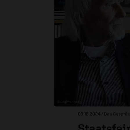
© Regina König
03.12.2024
/ Das Gesprä
Staatsfei