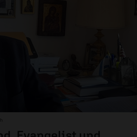
ch
nd, Evangelist und