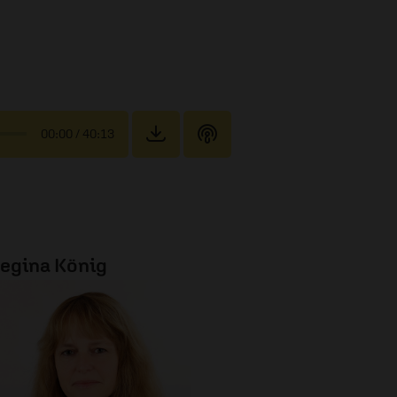
00:00
/ 40:13
egina König